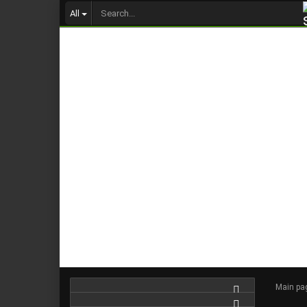
All
Main pa