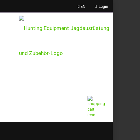
EN
Login
This text can be edited at
Content Manager -> Header
in the backend.
Shopping Cart
0,00 EUR