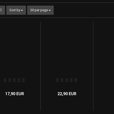
Sort by
per page
Sort by
20 per page
17,90 EUR
22,90 EUR