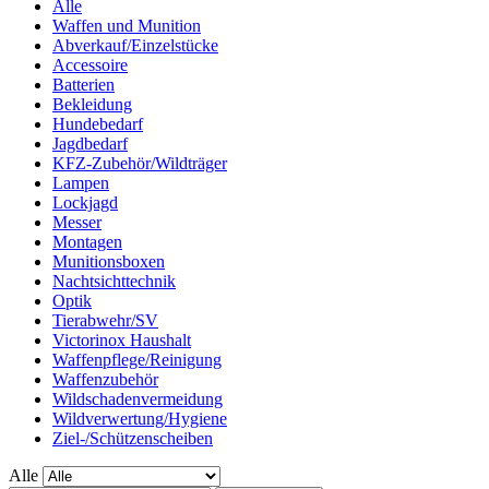
Alle
Waffen und Munition
Abverkauf/Einzelstücke
Accessoire
Batterien
Bekleidung
Hundebedarf
Jagdbedarf
KFZ-Zubehör/Wildträger
Lampen
Lockjagd
Messer
Montagen
Munitionsboxen
Nachtsichttechnik
Optik
Tierabwehr/SV
Victorinox Haushalt
Waffenpflege/Reinigung
Waffenzubehör
Wildschadenvermeidung
Wildverwertung/Hygiene
Ziel-/Schützenscheiben
Alle