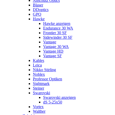
Anschütz Optics
Blaser
DDoptics
GPO
Hawke
Hawke anzeigen
Endurance 30 WA
Frontier 30 SF
Sidewinder 30 SF
Vantage
Vantage 30 WA
Vantage HD
Vantage SF
Kahles
Leica
Nikko Stirling
Noblex
Professor Optiken
Sightmark
Steiner
Swarovski
Swarovski anzeigen
dS 5-25x50
Vortex
Walther