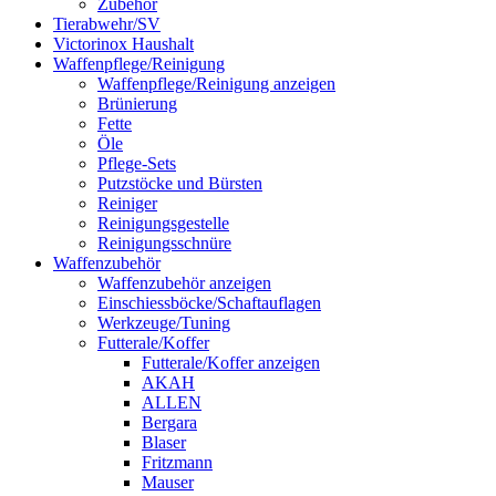
Zubehör
Tierabwehr/SV
Victorinox Haushalt
Waffenpflege/Reinigung
Waffenpflege/Reinigung anzeigen
Brünierung
Fette
Öle
Pflege-Sets
Putzstöcke und Bürsten
Reiniger
Reinigungsgestelle
Reinigungsschnüre
Waffenzubehör
Waffenzubehör anzeigen
Einschiessböcke/Schaftauflagen
Werkzeuge/Tuning
Futterale/Koffer
Futterale/Koffer anzeigen
AKAH
ALLEN
Bergara
Blaser
Fritzmann
Mauser