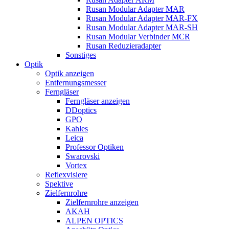
Rusan Modular Adapter MAR
Rusan Modular Adapter MAR-FX
Rusan Modular Adapter MAR-SH
Rusan Modular Verbinder MCR
Rusan Reduzieradapter
Sonstiges
Optik
Optik anzeigen
Entfernungsmesser
Ferngläser
Ferngläser anzeigen
DDoptics
GPO
Kahles
Leica
Professor Optiken
Swarovski
Vortex
Reflexvisiere
Spektive
Zielfernrohre
Zielfernrohre anzeigen
AKAH
ALPEN OPTICS