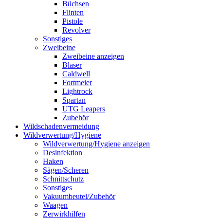
Büchsen
Flinten
Pistole
Revolver
Sonstiges
Zweibeine
Zweibeine anzeigen
Blaser
Caldwell
Fortmeier
Lightrock
Spartan
UTG Leapers
Zubehör
Wildschadenvermeidung
Wildverwertung/Hygiene
Wildverwertung/Hygiene anzeigen
Desinfektion
Haken
Sägen/Scheren
Schnittschutz
Sonstiges
Vakuumbeutel/Zubehör
Waagen
Zerwirkhilfen