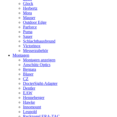
Glock
Herbertz
Mora
Mauser
Outdoor Edge
Parforce
Puma
Sauer
Schlachthausfreund
Victorinox
Messerzubehör
Montagen
Montagen anzeigen
Anschütz Optics
Bergara
Blaser
CZ
DocterSight-Adapter
Dentler
EAW
Henneberger
Hawke
Innomount
Leupold
Recknagel ERA-TAC