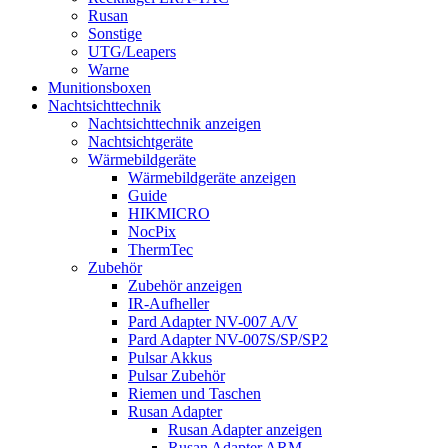
Rusan
Sonstige
UTG/Leapers
Warne
Munitionsboxen
Nachtsichttechnik
Nachtsichttechnik anzeigen
Nachtsichtgeräte
Wärmebildgeräte
Wärmebildgeräte anzeigen
Guide
HIKMICRO
NocPix
ThermTec
Zubehör
Zubehör anzeigen
IR-Aufheller
Pard Adapter NV-007 A/V
Pard Adapter NV-007S/SP/SP2
Pulsar Akkus
Pulsar Zubehör
Riemen und Taschen
Rusan Adapter
Rusan Adapter anzeigen
Rusan Adapter ARM