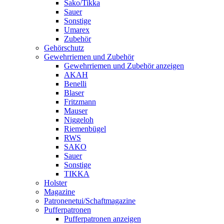
Sako/Tikka
Sauer
Sonstige
Umarex
Zubehör
Gehörschutz
Gewehrriemen und Zubehör
Gewehrriemen und Zubehör anzeigen
AKAH
Benelli
Blaser
Fritzmann
Mauser
Niggeloh
Riemenbügel
RWS
SAKO
Sauer
Sonstige
TIKKA
Holster
Magazine
Patronenetui/Schaftmagazine
Pufferpatronen
Pufferpatronen anzeigen