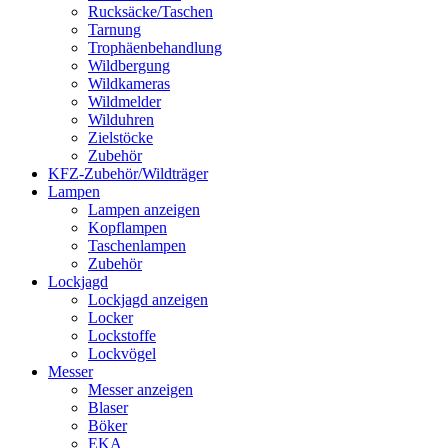
Rucksäcke/Taschen
Tarnung
Trophäenbehandlung
Wildbergung
Wildkameras
Wildmelder
Wilduhren
Zielstöcke
Zubehör
KFZ-Zubehör/Wildträger
Lampen
Lampen anzeigen
Kopflampen
Taschenlampen
Zubehör
Lockjagd
Lockjagd anzeigen
Locker
Lockstoffe
Lockvögel
Messer
Messer anzeigen
Blaser
Böker
EKA