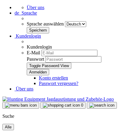
Über uns
de
Sprache
Sprache auswählen
Kundenlogin
Kundenlogin
E-Mail
Passwort
Toggle Password View
Konto erstellen
Passwort vergessen?
Über uns
0
Suche
Alle