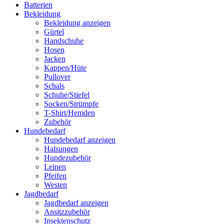
Batterien
Bekleidung
Bekleidung anzeigen
Gürtel
Handschuhe
Hosen
Jacken
Kappen/Hüte
Pullover
Schals
Schuhe/Stiefel
Socken/Strümpfe
T-Shirt/Hemden
Zubehör
Hundebedarf
Hundebedarf anzeigen
Halsungen
Hundezubehör
Leinen
Pfeifen
Westen
Jagdbedarf
Jagdbedarf anzeigen
Ansitzzubehör
Insektenschutz