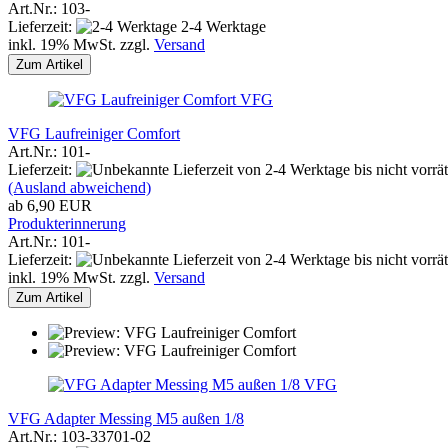
Art.Nr.: 103-
Lieferzeit:
2-4 Werktage
inkl. 19% MwSt. zzgl.
Versand
Zum Artikel
VFG
VFG Laufreiniger Comfort
Art.Nr.: 101-
Lieferzeit:
von 2-4 Werktage bis nicht vorräti
(Ausland abweichend)
ab 6,90 EUR
Produkterinnerung
Art.Nr.: 101-
Lieferzeit:
von 2-4 Werktage bis nicht vorräti
inkl. 19% MwSt. zzgl.
Versand
Zum Artikel
VFG
VFG Adapter Messing M5 außen 1/8
Art.Nr.: 103-33701-02