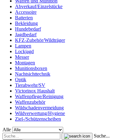
Waffen und Munition
Abverkauf/Einzelstücke
Accessoire
Batterien
Bekleidung
Hundebedarf
Jagdbedarf
KFZ-Zubehör/Wildträger
Lampen
Lockjagd
Messer
Montagen
Munitionsboxen
Nachtsichttechnik
Optik
Tierabwehr/SV
Victorinox Haushalt
Waffenpflege/Reinigung
Waffenzubehör
Wildschadenvermeidung
Wildverwertung/Hygiene
Ziel-/Schützenscheiben
Alle
Suche...