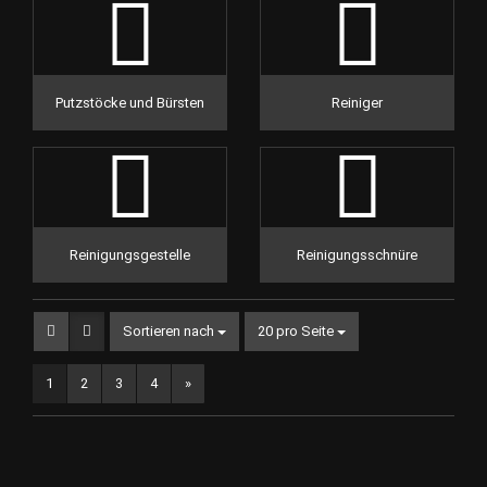
Putzstöcke und Bürsten
Reiniger
Reinigungsgestelle
Reinigungsschnüre
Sortieren nach
pro Seite
Sortieren nach
20 pro Seite
1
2
3
4
»