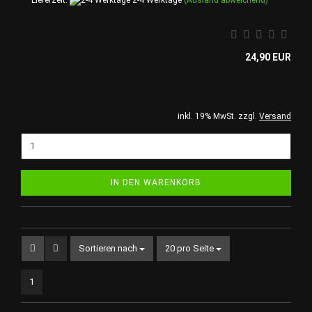
24,90 EUR
inkl. 19% MwSt. zzgl.
Versand
IN DEN WARENKORB
Sortieren nach
pro Seite
Sortieren nach
20 pro Seite
1