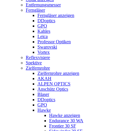
Entfernungsmesser
Ferngläser
Ferngläser anzeigen
DDoptics
GPO
Kahles
Leica
Professor Optiken
Swarovski
Vortex
Reflexvisiere
Spektive
Zielfernrohre
Zielfernrohre anzeigen
AKAH
ALPEN OPTICS
Anschütz Optics
Blaser
DDoptics
GPO
Hawke
Hawke anzeigen
Endurance 30 WA
Frontier 30 SF