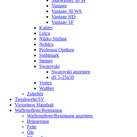
Sidewinder 30 SF
Vantage
Vantage 30 WA
Vantage HD
Vantage SF
Kahles
Leica
Nikko Stirling
Noblex
Professor Optiken
Sightmark
Steiner
Swarovski
Swarovski anzeigen
dS 5-25x50
Vortex
Walther
Zubehör
Tierabwehr/SV
Victorinox Haushalt
Waffenpflege/Reinigung
Waffenpflege/Reinigung anzeigen
Brünierung
Fette
Öle