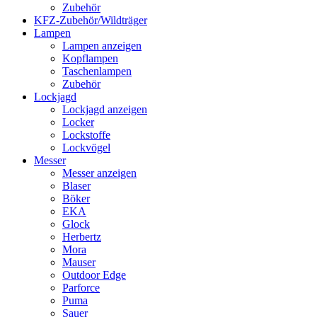
Zubehör
KFZ-Zubehör/Wildträger
Lampen
Lampen anzeigen
Kopflampen
Taschenlampen
Zubehör
Lockjagd
Lockjagd anzeigen
Locker
Lockstoffe
Lockvögel
Messer
Messer anzeigen
Blaser
Böker
EKA
Glock
Herbertz
Mora
Mauser
Outdoor Edge
Parforce
Puma
Sauer