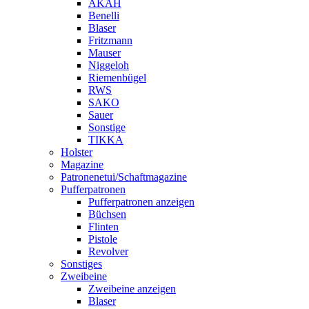
AKAH
Benelli
Blaser
Fritzmann
Mauser
Niggeloh
Riemenbügel
RWS
SAKO
Sauer
Sonstige
TIKKA
Holster
Magazine
Patronenetui/Schaftmagazine
Pufferpatronen
Pufferpatronen anzeigen
Büchsen
Flinten
Pistole
Revolver
Sonstiges
Zweibeine
Zweibeine anzeigen
Blaser