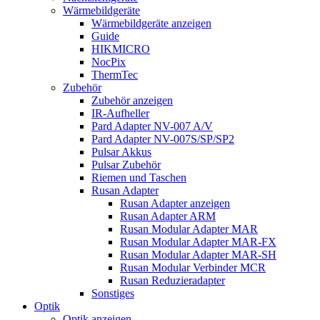
Wärmebildgeräte
Wärmebildgeräte anzeigen
Guide
HIKMICRO
NocPix
ThermTec
Zubehör
Zubehör anzeigen
IR-Aufheller
Pard Adapter NV-007 A/V
Pard Adapter NV-007S/SP/SP2
Pulsar Akkus
Pulsar Zubehör
Riemen und Taschen
Rusan Adapter
Rusan Adapter anzeigen
Rusan Adapter ARM
Rusan Modular Adapter MAR
Rusan Modular Adapter MAR-FX
Rusan Modular Adapter MAR-SH
Rusan Modular Verbinder MCR
Rusan Reduzieradapter
Sonstiges
Optik
Optik anzeigen