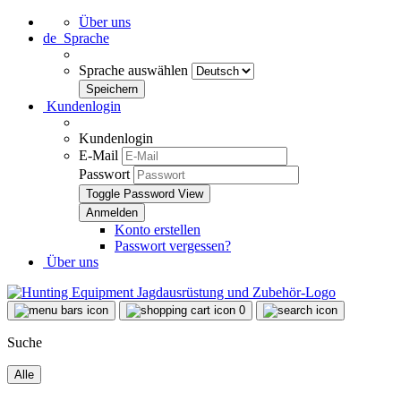
Über uns
de
Sprache
Sprache auswählen
Kundenlogin
Kundenlogin
E-Mail
Passwort
Toggle Password View
Konto erstellen
Passwort vergessen?
Über uns
0
Suche
Alle