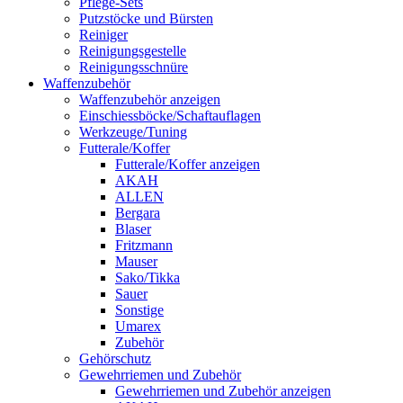
Pflege-Sets
Putzstöcke und Bürsten
Reiniger
Reinigungsgestelle
Reinigungsschnüre
Waffenzubehör
Waffenzubehör anzeigen
Einschiessböcke/Schaftauflagen
Werkzeuge/Tuning
Futterale/Koffer
Futterale/Koffer anzeigen
AKAH
ALLEN
Bergara
Blaser
Fritzmann
Mauser
Sako/Tikka
Sauer
Sonstige
Umarex
Zubehör
Gehörschutz
Gewehrriemen und Zubehör
Gewehrriemen und Zubehör anzeigen