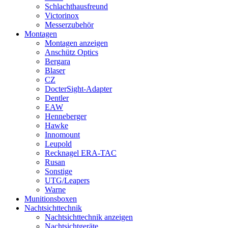
Schlachthausfreund
Victorinox
Messerzubehör
Montagen
Montagen anzeigen
Anschütz Optics
Bergara
Blaser
CZ
DocterSight-Adapter
Dentler
EAW
Henneberger
Hawke
Innomount
Leupold
Recknagel ERA-TAC
Rusan
Sonstige
UTG/Leapers
Warne
Munitionsboxen
Nachtsichttechnik
Nachtsichttechnik anzeigen
Nachtsichtgeräte