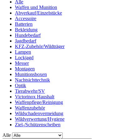
Alle
Waffen und Munition
Abverkauf/Einzelstücke
Accessoire
Batterien
Bekleidung
Hundebedarf
Jagdbedarf
KFZ-Zubehör/Wildträger
Lampen
Lockjagd
Messer
Montagen
Munitionsboxen
Nachtsichttechnik
Optik
Tierabwehr/SV
Victorinox Haushalt
Waffenpflege/Reinigung
Waffenzubehör
Wildschadenvermeidung
Wildverwertung/Hygiene
Ziel-/Schützenscheiben
Alle