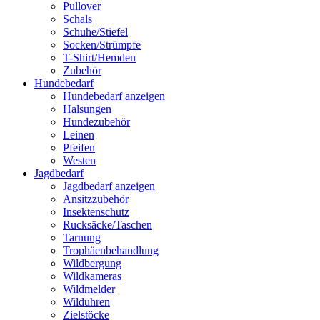
Pullover
Schals
Schuhe/Stiefel
Socken/Strümpfe
T-Shirt/Hemden
Zubehör
Hundebedarf
Hundebedarf anzeigen
Halsungen
Hundezubehör
Leinen
Pfeifen
Westen
Jagdbedarf
Jagdbedarf anzeigen
Ansitzzubehör
Insektenschutz
Rucksäcke/Taschen
Tarnung
Trophäenbehandlung
Wildbergung
Wildkameras
Wildmelder
Wilduhren
Zielstöcke