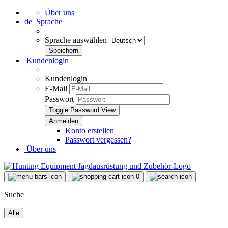
Über uns
de
Sprache
Sprache auswählen
Kundenlogin
Kundenlogin
E-Mail
Passwort
Toggle Password View
Konto erstellen
Passwort vergessen?
Über uns
0
Suche
Alle