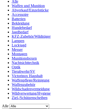
Alle
Waffen und Munition
Abverkauf/Einzelstücke
Accessoire
Batterien
Bekleidung
Hundebedarf
Jagdbedarf
KFZ-Zubehör/Wildträger
Lampen
Lockjagd
Messer
Montagen
Munitionsboxen
Nachtsichttechnik
Optik
Tierabwehr/SV
Victorinox Haushalt
Waffenpflege/Reinigung
Waffenzubehör
Wildschadenvermeidung
Wildverwertung/Hygiene
Ziel-/Schützenscheiben
Alle