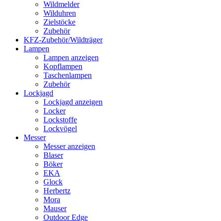
Wildmelder
Wilduhren
Zielstöcke
Zubehör
KFZ-Zubehör/Wildträger
Lampen
Lampen anzeigen
Kopflampen
Taschenlampen
Zubehör
Lockjagd
Lockjagd anzeigen
Locker
Lockstoffe
Lockvögel
Messer
Messer anzeigen
Blaser
Böker
EKA
Glock
Herbertz
Mora
Mauser
Outdoor Edge