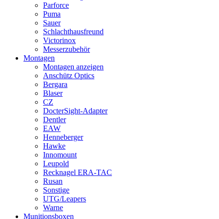
Parforce
Puma
Sauer
Schlachthausfreund
Victorinox
Messerzubehör
Montagen
Montagen anzeigen
Anschütz Optics
Bergara
Blaser
CZ
DocterSight-Adapter
Dentler
EAW
Henneberger
Hawke
Innomount
Leupold
Recknagel ERA-TAC
Rusan
Sonstige
UTG/Leapers
Warne
Munitionsboxen