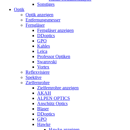
Sonstiges
Optik
Optik anzeigen
Entfernungsmesser
Ferngläser
Ferngläser anzeigen
DDoptics
GPO
Kahles
Leica
Professor Optiken
Swarovski
Vortex
Reflexvisiere
Spektive
Zielfernrohre
Zielfernrohre anzeigen
AKAH
ALPEN OPTICS
Anschütz Optics
Blaser
DDoptics
GPO
Hawke
Hawke anzeigen