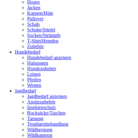
Hosen
Jacken
Kappen/Hüte
Pullover
Schals
Schuhe/Stiefel
Socken/Strümpfe
T-Shirt/Hemden
Zubehör
Hundebedarf
Hundebedarf anzeigen
Halsungen
Hundezubehör
Leinen
Pfeifen
Westen
Jagdbedarf
Jagdbedarf anzeigen
Ansitzzubehör
Insektenschutz
Rucksäcke/Taschen
Tarnung
Trophäenbehandlung
Wildbergung
Wildkameras