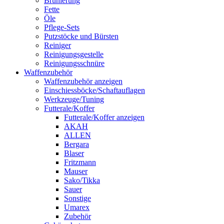
Brünierung
Fette
Öle
Pflege-Sets
Putzstöcke und Bürsten
Reiniger
Reinigungsgestelle
Reinigungsschnüre
Waffenzubehör
Waffenzubehör anzeigen
Einschiessböcke/Schaftauflagen
Werkzeuge/Tuning
Futterale/Koffer
Futterale/Koffer anzeigen
AKAH
ALLEN
Bergara
Blaser
Fritzmann
Mauser
Sako/Tikka
Sauer
Sonstige
Umarex
Zubehör