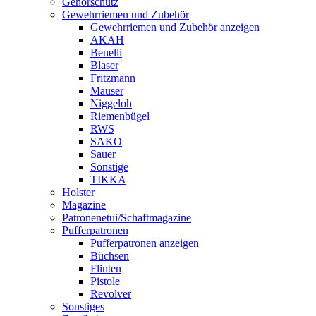
Gehörschutz
Gewehrriemen und Zubehör
Gewehrriemen und Zubehör anzeigen
AKAH
Benelli
Blaser
Fritzmann
Mauser
Niggeloh
Riemenbügel
RWS
SAKO
Sauer
Sonstige
TIKKA
Holster
Magazine
Patronenetui/Schaftmagazine
Pufferpatronen
Pufferpatronen anzeigen
Büchsen
Flinten
Pistole
Revolver
Sonstiges