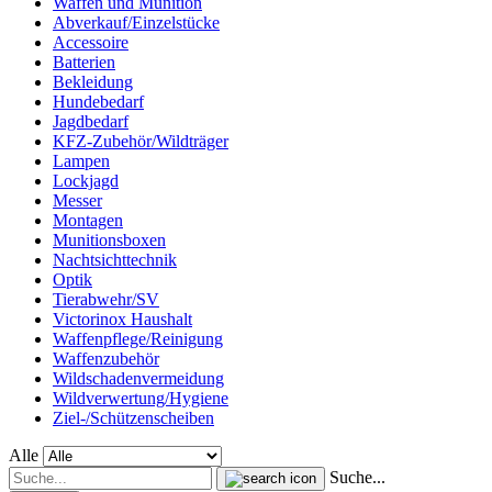
Waffen und Munition
Abverkauf/Einzelstücke
Accessoire
Batterien
Bekleidung
Hundebedarf
Jagdbedarf
KFZ-Zubehör/Wildträger
Lampen
Lockjagd
Messer
Montagen
Munitionsboxen
Nachtsichttechnik
Optik
Tierabwehr/SV
Victorinox Haushalt
Waffenpflege/Reinigung
Waffenzubehör
Wildschadenvermeidung
Wildverwertung/Hygiene
Ziel-/Schützenscheiben
Alle
Suche...