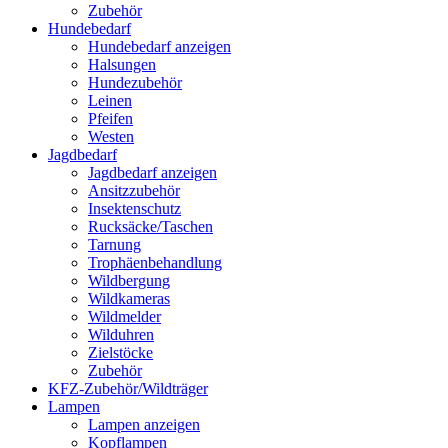
Zubehör
Hundebedarf
Hundebedarf anzeigen
Halsungen
Hundezubehör
Leinen
Pfeifen
Westen
Jagdbedarf
Jagdbedarf anzeigen
Ansitzzubehör
Insektenschutz
Rucksäcke/Taschen
Tarnung
Trophäenbehandlung
Wildbergung
Wildkameras
Wildmelder
Wilduhren
Zielstöcke
Zubehör
KFZ-Zubehör/Wildträger
Lampen
Lampen anzeigen
Kopflampen