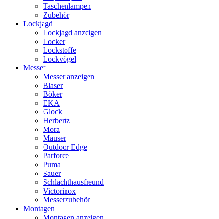
Taschenlampen
Zubehör
Lockjagd
Lockjagd anzeigen
Locker
Lockstoffe
Lockvögel
Messer
Messer anzeigen
Blaser
Böker
EKA
Glock
Herbertz
Mora
Mauser
Outdoor Edge
Parforce
Puma
Sauer
Schlachthausfreund
Victorinox
Messerzubehör
Montagen
Montagen anzeigen