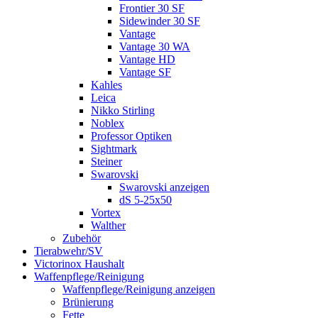
Frontier 30 SF
Sidewinder 30 SF
Vantage
Vantage 30 WA
Vantage HD
Vantage SF
Kahles
Leica
Nikko Stirling
Noblex
Professor Optiken
Sightmark
Steiner
Swarovski
Swarovski anzeigen
dS 5-25x50
Vortex
Walther
Zubehör
Tierabwehr/SV
Victorinox Haushalt
Waffenpflege/Reinigung
Waffenpflege/Reinigung anzeigen
Brünierung
Fette