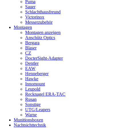
Puma
Sauer
Schlachthausfreund
Victorinox
Messerzubehör
Montagen
Montagen anzeigen
Anschütz Optics
Bergara
Blaser
CZ
DocterSight-Adapter
Dentler
EAW
Henneberger
Hawke
Innomount
Leupold
Recknagel ERA-TAC
Rusan
Sonstige
UTG/Leapers
Warne
Munitionsboxen
Nachtsichttechnik