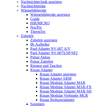
Nachtsichttechnik anzeigen
Nachtsichtgeräte
Wärmebildgeräte
Wärmebildgeräte anzeigen
Guide
HIKMICRO
NocPix
ThermTec
Zubehör
Zubehör anzeigen
IR-Aufheller
Pard Adapter NV-007 A/V
Pard Adapter NV-007S/SP/SP2
Pulsar Akkus
Pulsar Zubehör
Riemen und Taschen
Rusan Adapter
Rusan Adapter anzeigen
Rusan Adapter ARM
Rusan Modular Adapter MAR
Rusan Modular Adapter MAR-FX
Rusan Modular Adapter MAR-SH
Rusan Modular Verbinder MCR
Rusan Reduzieradapter
Sonstiges