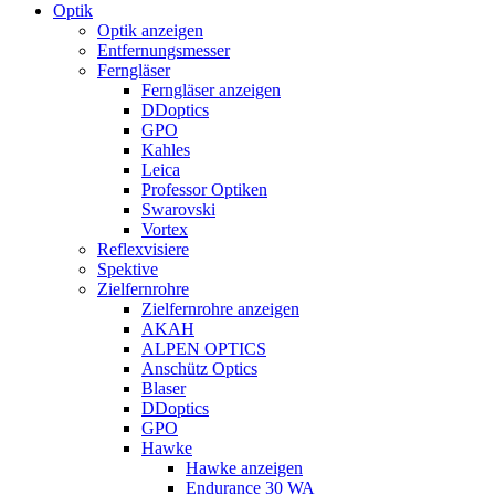
Optik
Optik anzeigen
Entfernungsmesser
Ferngläser
Ferngläser anzeigen
DDoptics
GPO
Kahles
Leica
Professor Optiken
Swarovski
Vortex
Reflexvisiere
Spektive
Zielfernrohre
Zielfernrohre anzeigen
AKAH
ALPEN OPTICS
Anschütz Optics
Blaser
DDoptics
GPO
Hawke
Hawke anzeigen
Endurance 30 WA