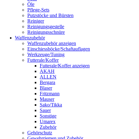
Öle
Pflege-Sets
Putzstöcke und Bürsten
Reiniger
Reinigungsgestelle
Reinigungsschnüre
Waffenzubehör
Waffenzubehör anzeigen
Einschiessböcke/Schaftauflagen
Werkzeuge/Tuning
Futterale/Koffer
Futterale/Koffer anzeigen
AKAH
ALLEN
Bergara
Blaser
Fritzmann
Mauser
Sako/Tikka
Sauer
Sonstige
Umarex
Zubehör
Gehörschutz
Gewehrriemen und Zubehör