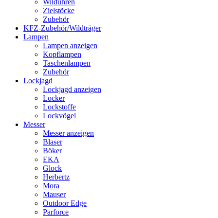
Wilduhren
Zielstöcke
Zubehör
KFZ-Zubehör/Wildträger
Lampen
Lampen anzeigen
Kopflampen
Taschenlampen
Zubehör
Lockjagd
Lockjagd anzeigen
Locker
Lockstoffe
Lockvögel
Messer
Messer anzeigen
Blaser
Böker
EKA
Glock
Herbertz
Mora
Mauser
Outdoor Edge
Parforce