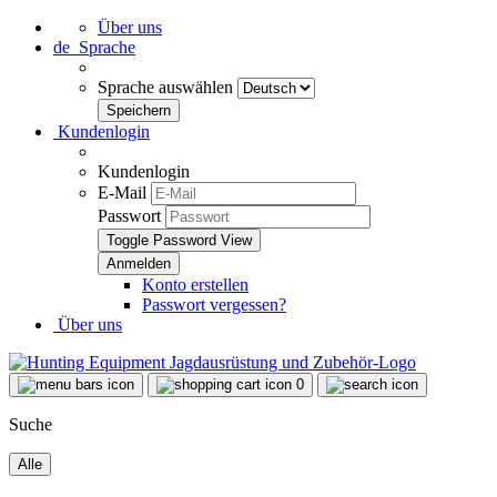
Über uns
de
Sprache
Sprache auswählen
Kundenlogin
Kundenlogin
E-Mail
Passwort
Toggle Password View
Konto erstellen
Passwort vergessen?
Über uns
0
Suche
Alle