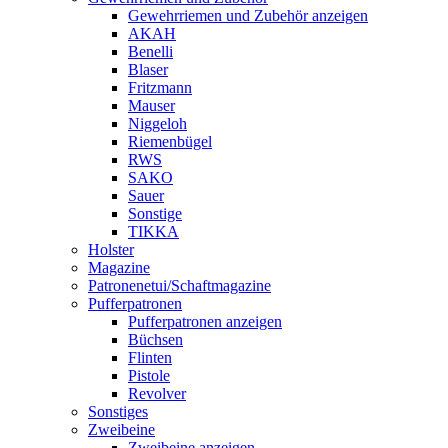
Gewehrriemen und Zubehör anzeigen
AKAH
Benelli
Blaser
Fritzmann
Mauser
Niggeloh
Riemenbügel
RWS
SAKO
Sauer
Sonstige
TIKKA
Holster
Magazine
Patronenetui/Schaftmagazine
Pufferpatronen
Pufferpatronen anzeigen
Büchsen
Flinten
Pistole
Revolver
Sonstiges
Zweibeine
Zweibeine anzeigen