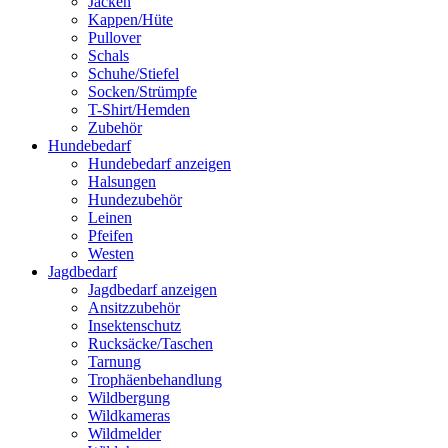
Jacken
Kappen/Hüte
Pullover
Schals
Schuhe/Stiefel
Socken/Strümpfe
T-Shirt/Hemden
Zubehör
Hundebedarf
Hundebedarf anzeigen
Halsungen
Hundezubehör
Leinen
Pfeifen
Westen
Jagdbedarf
Jagdbedarf anzeigen
Ansitzzubehör
Insektenschutz
Rucksäcke/Taschen
Tarnung
Trophäenbehandlung
Wildbergung
Wildkameras
Wildmelder