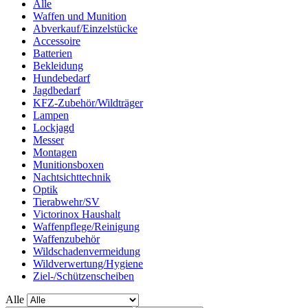
Alle
Waffen und Munition
Abverkauf/Einzelstücke
Accessoire
Batterien
Bekleidung
Hundebedarf
Jagdbedarf
KFZ-Zubehör/Wildträger
Lampen
Lockjagd
Messer
Montagen
Munitionsboxen
Nachtsichttechnik
Optik
Tierabwehr/SV
Victorinox Haushalt
Waffenpflege/Reinigung
Waffenzubehör
Wildschadenvermeidung
Wildverwertung/Hygiene
Ziel-/Schützenscheiben
Alle