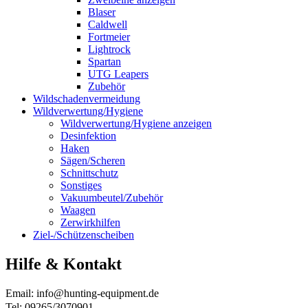
Blaser
Caldwell
Fortmeier
Lightrock
Spartan
UTG Leapers
Zubehör
Wildschadenvermeidung
Wildverwertung/Hygiene
Wildverwertung/Hygiene anzeigen
Desinfektion
Haken
Sägen/Scheren
Schnittschutz
Sonstiges
Vakuumbeutel/Zubehör
Waagen
Zerwirkhilfen
Ziel-/Schützenscheiben
Hilfe & Kontakt
Email: info@hunting-equipment.de
Tel: 09265/3070901