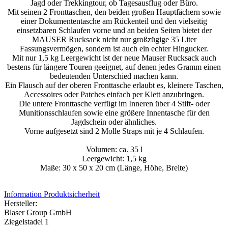
Jagd oder Trekkingtour, ob Tagesausflug oder Büro.
Mit seinen 2 Fronttaschen, den beiden großen Hauptfächern sowie
einer Dokumententasche am Rückenteil und den vielseitig
einsetzbaren Schlaufen vorne und an beiden Seiten bietet der
MAUSER Rucksack nicht nur großzügige 35 Liter
Fassungsvermögen, sondern ist auch ein echter Hingucker.
Mit nur 1,5 kg Leergewicht ist der neue Mauser Rucksack auch
bestens für längere Touren geeignet, auf denen jedes Gramm einen
bedeutenden Unterschied machen kann.
Ein Flausch auf der oberen Fronttasche erlaubt es, kleinere Taschen,
Accessoires oder Patches einfach per Klett anzubringen.
Die untere Fronttasche verfügt im Inneren über 4 Stift- oder
Munitionsschlaufen sowie eine größere Innentasche für den
Jagdschein oder ähnliches.
Vorne aufgesetzt sind 2 Molle Straps mit je 4 Schlaufen.
Volumen: ca. 35 l
Leergewicht: 1,5 kg
Maße: 30 x 50 x 20 cm (Länge, Höhe, Breite)
Information Produktsicherheit
Hersteller:
Blaser Group GmbH
Ziegelstadel 1