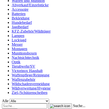
Waffen und Munition
Abverkauf/Einzelstücke
Accessoire
Batterien
Bekleidung
Hundebedarf
Jagdbedarf
KFZ-Zubehör/Wildträger
Lampen
Lockjagd
Messer
Montagen
Munitionsboxen
Nachtsichttechnik
Optik
Tierabwehr/SV
Victorinox Haushalt
Waffenpflege/Reinigung
Waffenzubehör
Wildschadenvermeidung
Wildverwertung/Hygiene
Ziel-/Schützenscheiben
Alle
Suche...