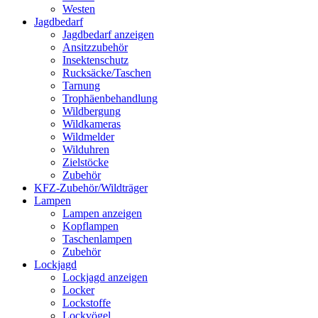
Westen
Jagdbedarf
Jagdbedarf anzeigen
Ansitzzubehör
Insektenschutz
Rucksäcke/Taschen
Tarnung
Trophäenbehandlung
Wildbergung
Wildkameras
Wildmelder
Wilduhren
Zielstöcke
Zubehör
KFZ-Zubehör/Wildträger
Lampen
Lampen anzeigen
Kopflampen
Taschenlampen
Zubehör
Lockjagd
Lockjagd anzeigen
Locker
Lockstoffe
Lockvögel