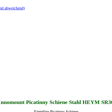
nd abweichend)
Innomount Picatinny Schiene Stahl HEYM SR3
Einteilige Picatinny Schiene