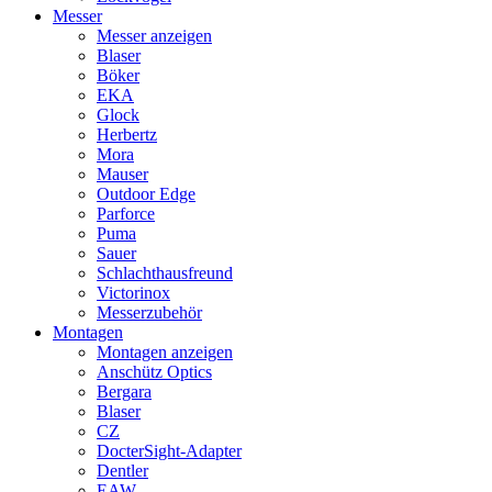
Messer
Messer anzeigen
Blaser
Böker
EKA
Glock
Herbertz
Mora
Mauser
Outdoor Edge
Parforce
Puma
Sauer
Schlachthausfreund
Victorinox
Messerzubehör
Montagen
Montagen anzeigen
Anschütz Optics
Bergara
Blaser
CZ
DocterSight-Adapter
Dentler
EAW