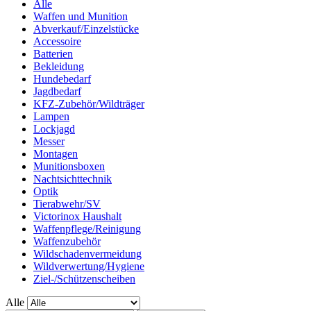
Alle
Waffen und Munition
Abverkauf/Einzelstücke
Accessoire
Batterien
Bekleidung
Hundebedarf
Jagdbedarf
KFZ-Zubehör/Wildträger
Lampen
Lockjagd
Messer
Montagen
Munitionsboxen
Nachtsichttechnik
Optik
Tierabwehr/SV
Victorinox Haushalt
Waffenpflege/Reinigung
Waffenzubehör
Wildschadenvermeidung
Wildverwertung/Hygiene
Ziel-/Schützenscheiben
Alle