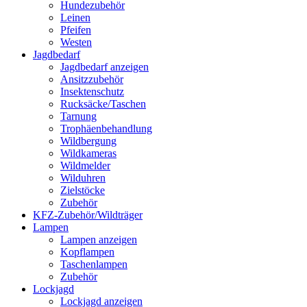
Hundezubehör
Leinen
Pfeifen
Westen
Jagdbedarf
Jagdbedarf anzeigen
Ansitzzubehör
Insektenschutz
Rucksäcke/Taschen
Tarnung
Trophäenbehandlung
Wildbergung
Wildkameras
Wildmelder
Wilduhren
Zielstöcke
Zubehör
KFZ-Zubehör/Wildträger
Lampen
Lampen anzeigen
Kopflampen
Taschenlampen
Zubehör
Lockjagd
Lockjagd anzeigen