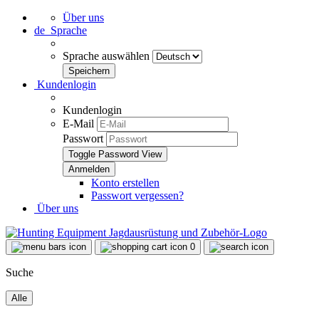
Über uns
de
Sprache
Sprache auswählen
Kundenlogin
Kundenlogin
E-Mail
Passwort
Toggle Password View
Konto erstellen
Passwort vergessen?
Über uns
0
Suche
Alle