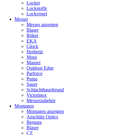
Locker
Lockstoffe
Lockvögel
Messer
Messer anzeigen
Blaser
Böker
EKA
Glock
Herbertz
Mora
Mauser
Outdoor Edge
Parforce
Puma
Sauer
Schlachthausfreund
Victorinox
Messerzubehör
Montagen
Montagen anzeigen
Anschütz Optics
Bergara
Blaser
CZ