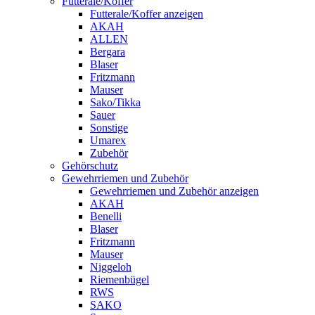
Futterale/Koffer
Futterale/Koffer anzeigen
AKAH
ALLEN
Bergara
Blaser
Fritzmann
Mauser
Sako/Tikka
Sauer
Sonstige
Umarex
Zubehör
Gehörschutz
Gewehrriemen und Zubehör
Gewehrriemen und Zubehör anzeigen
AKAH
Benelli
Blaser
Fritzmann
Mauser
Niggeloh
Riemenbügel
RWS
SAKO