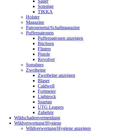
Sauer
Sonstige
TIKKA
Holster
Magazine
Patronenetui/Schaftmagazine
Pufferpatronen
Pufferpatronen anzeigen
Büchsen
Flinten
Pistole
Revolver
Sonstiges
Zweibeine
Zweibeine anzeigen
Blaser
Caldwell
Fortmeier
Lightrock
Spartan
UTG Leapers
Zubehör
Wildschadenvermeidung
Wildverwertung/Hygiene
Wildverwertung/Hygiene anzeigen