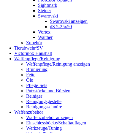
Sightmark
Steiner
Swarovski
Swarovski anzeigen
dS 5-25x50
Vortex
Walther
Zubehör
Tierabwehr/SV
Victorinox Haushalt
Waffenpflege/Reinigung
Waffenpflege/Reinigung anzeigen
Brünierung
Fette
Öle
Pflege-Sets
Putzstöcke und Bürsten
Reiniger
Reinigungsgestelle
Reinigungsschnüre
Waffenzubehör
Waffenzubehör anzeigen
Einschiessböcke/Schaftauflagen
Werkzeuge/Tuning