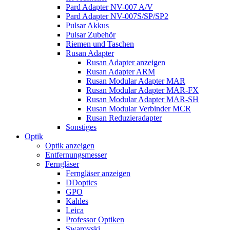
Pard Adapter NV-007 A/V
Pard Adapter NV-007S/SP/SP2
Pulsar Akkus
Pulsar Zubehör
Riemen und Taschen
Rusan Adapter
Rusan Adapter anzeigen
Rusan Adapter ARM
Rusan Modular Adapter MAR
Rusan Modular Adapter MAR-FX
Rusan Modular Adapter MAR-SH
Rusan Modular Verbinder MCR
Rusan Reduzieradapter
Sonstiges
Optik
Optik anzeigen
Entfernungsmesser
Ferngläser
Ferngläser anzeigen
DDoptics
GPO
Kahles
Leica
Professor Optiken
Swarovski