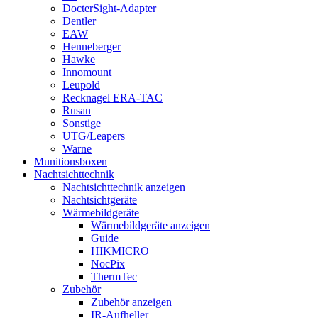
DocterSight-Adapter
Dentler
EAW
Henneberger
Hawke
Innomount
Leupold
Recknagel ERA-TAC
Rusan
Sonstige
UTG/Leapers
Warne
Munitionsboxen
Nachtsichttechnik
Nachtsichttechnik anzeigen
Nachtsichtgeräte
Wärmebildgeräte
Wärmebildgeräte anzeigen
Guide
HIKMICRO
NocPix
ThermTec
Zubehör
Zubehör anzeigen
IR-Aufheller