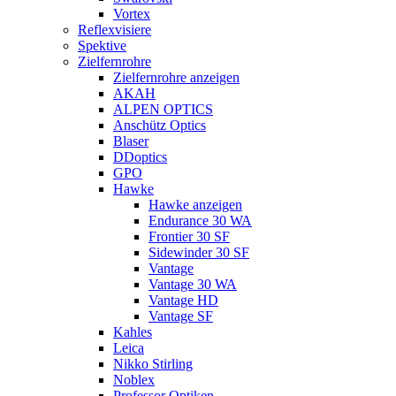
Vortex
Reflexvisiere
Spektive
Zielfernrohre
Zielfernrohre anzeigen
AKAH
ALPEN OPTICS
Anschütz Optics
Blaser
DDoptics
GPO
Hawke
Hawke anzeigen
Endurance 30 WA
Frontier 30 SF
Sidewinder 30 SF
Vantage
Vantage 30 WA
Vantage HD
Vantage SF
Kahles
Leica
Nikko Stirling
Noblex
Professor Optiken