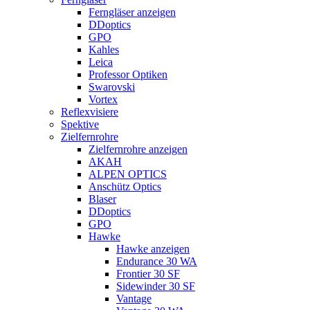
Ferngläser anzeigen
DDoptics
GPO
Kahles
Leica
Professor Optiken
Swarovski
Vortex
Reflexvisiere
Spektive
Zielfernrohre
Zielfernrohre anzeigen
AKAH
ALPEN OPTICS
Anschütz Optics
Blaser
DDoptics
GPO
Hawke
Hawke anzeigen
Endurance 30 WA
Frontier 30 SF
Sidewinder 30 SF
Vantage