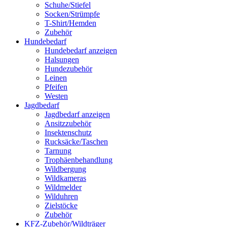
Schuhe/Stiefel
Socken/Strümpfe
T-Shirt/Hemden
Zubehör
Hundebedarf
Hundebedarf anzeigen
Halsungen
Hundezubehör
Leinen
Pfeifen
Westen
Jagdbedarf
Jagdbedarf anzeigen
Ansitzzubehör
Insektenschutz
Rucksäcke/Taschen
Tarnung
Trophäenbehandlung
Wildbergung
Wildkameras
Wildmelder
Wilduhren
Zielstöcke
Zubehör
KFZ-Zubehör/Wildträger