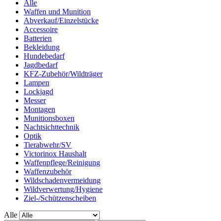
Alle
Waffen und Munition
Abverkauf/Einzelstücke
Accessoire
Batterien
Bekleidung
Hundebedarf
Jagdbedarf
KFZ-Zubehör/Wildträger
Lampen
Lockjagd
Messer
Montagen
Munitionsboxen
Nachtsichttechnik
Optik
Tierabwehr/SV
Victorinox Haushalt
Waffenpflege/Reinigung
Waffenzubehör
Wildschadenvermeidung
Wildverwertung/Hygiene
Ziel-/Schützenscheiben
Alle