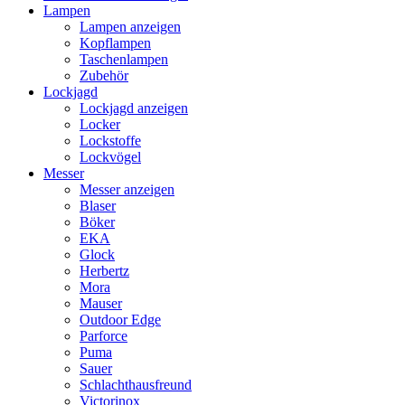
Lampen
Lampen anzeigen
Kopflampen
Taschenlampen
Zubehör
Lockjagd
Lockjagd anzeigen
Locker
Lockstoffe
Lockvögel
Messer
Messer anzeigen
Blaser
Böker
EKA
Glock
Herbertz
Mora
Mauser
Outdoor Edge
Parforce
Puma
Sauer
Schlachthausfreund
Victorinox