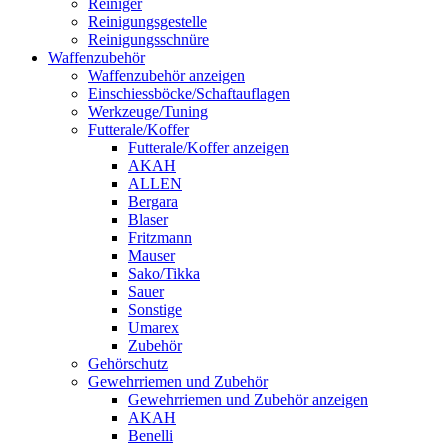
Reiniger
Reinigungsgestelle
Reinigungsschnüre
Waffenzubehör
Waffenzubehör anzeigen
Einschiessböcke/Schaftauflagen
Werkzeuge/Tuning
Futterale/Koffer
Futterale/Koffer anzeigen
AKAH
ALLEN
Bergara
Blaser
Fritzmann
Mauser
Sako/Tikka
Sauer
Sonstige
Umarex
Zubehör
Gehörschutz
Gewehrriemen und Zubehör
Gewehrriemen und Zubehör anzeigen
AKAH
Benelli