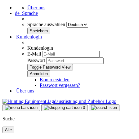
Über uns
de
Sprache
Sprache auswählen
Kundenlogin
Kundenlogin
E-Mail
Passwort
Toggle Password View
Konto erstellen
Passwort vergessen?
Über uns
0
Suche
Alle