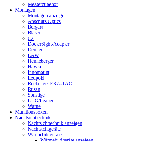
Messerzubehör
Montagen
Montagen anzeigen
Anschütz Optics
Bergara
Blaser
CZ
DocterSight-Adapter
Dentler
EAW
Henneberger
Hawke
Innomount
Leupold
Recknagel ERA-TAC
Rusan
Sonstige
UTG/Leapers
Warne
Munitionsboxen
Nachtsichttechnik
Nachtsichttechnik anzeigen
Nachtsichtgeräte
Wärmebildgeräte
Wärmebildgeräte anzeigen