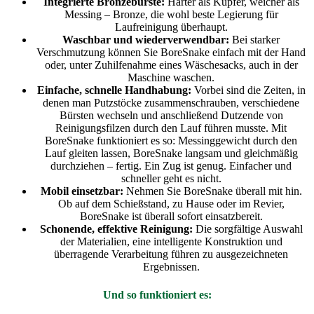
Integrierte Bronzebürste:
Härter als Kupfer, weicher als
Messing – Bronze, die wohl beste Legierung für
Laufreinigung überhaupt.
Waschbar und wiederverwendbar:
Bei starker
Verschmutzung können Sie BoreSnake einfach mit der Hand
oder, unter Zuhilfenahme eines Wäschesacks, auch in der
Maschine waschen.
Einfache, schnelle Handhabung:
Vorbei sind die Zeiten, in
denen man Putzstöcke zusammenschrauben, verschiedene
Bürsten wechseln und anschließend Dutzende von
Reinigungsfilzen durch den Lauf führen musste. Mit
BoreSnake funktioniert es so: Messinggewicht durch den
Lauf gleiten lassen, BoreSnake langsam und gleichmäßig
durchziehen – fertig. Ein Zug ist genug. Einfacher und
schneller geht es nicht.
Mobil einsetzbar:
Nehmen Sie BoreSnake überall mit hin.
Ob auf dem Schießstand, zu Hause oder im Revier,
BoreSnake ist überall sofort einsatzbereit.
Schonende, effektive Reinigung:
Die sorgfältige Auswahl
der Materialien, eine intelligente Konstruktion und
überragende Verarbeitung führen zu ausgezeichneten
Ergebnissen.
Und so funktioniert es: