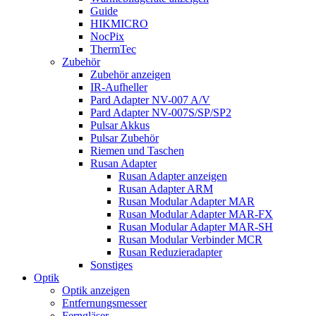
Guide
HIKMICRO
NocPix
ThermTec
Zubehör
Zubehör anzeigen
IR-Aufheller
Pard Adapter NV-007 A/V
Pard Adapter NV-007S/SP/SP2
Pulsar Akkus
Pulsar Zubehör
Riemen und Taschen
Rusan Adapter
Rusan Adapter anzeigen
Rusan Adapter ARM
Rusan Modular Adapter MAR
Rusan Modular Adapter MAR-FX
Rusan Modular Adapter MAR-SH
Rusan Modular Verbinder MCR
Rusan Reduzieradapter
Sonstiges
Optik
Optik anzeigen
Entfernungsmesser
Ferngläser