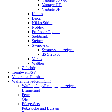
Vantage 30 WA
Vantage HD
Vantage SF
Kahles
Leica
Nikko Stirling
Noblex
Professor Optiken
Sightmark
Steiner
Swarovski
Swarovski anzeigen
dS 5-25x50
Vortex
Walther
Zubehör
Tierabwehr/SV
Victorinox Haushalt
Waffenpflege/Reinigung
Waffenpflege/Reinigung anzeigen
Brünierung
Fette
Öle
Pflege-Sets
Putzstöcke und Bürsten