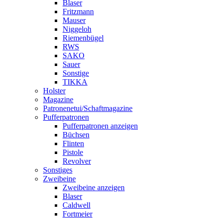
Blaser
Fritzmann
Mauser
Niggeloh
Riemenbügel
RWS
SAKO
Sauer
Sonstige
TIKKA
Holster
Magazine
Patronenetui/Schaftmagazine
Pufferpatronen
Pufferpatronen anzeigen
Büchsen
Flinten
Pistole
Revolver
Sonstiges
Zweibeine
Zweibeine anzeigen
Blaser
Caldwell
Fortmeier