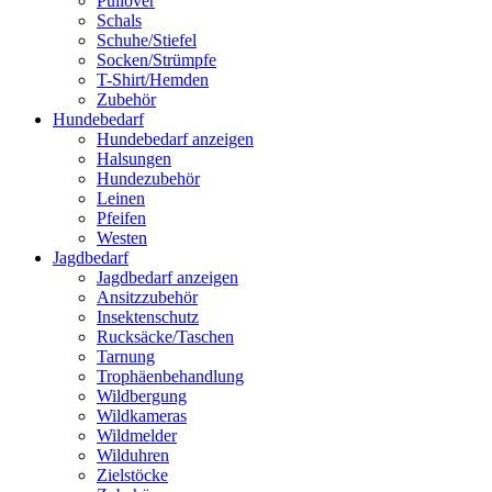
Pullover
Schals
Schuhe/Stiefel
Socken/Strümpfe
T-Shirt/Hemden
Zubehör
Hundebedarf
Hundebedarf anzeigen
Halsungen
Hundezubehör
Leinen
Pfeifen
Westen
Jagdbedarf
Jagdbedarf anzeigen
Ansitzzubehör
Insektenschutz
Rucksäcke/Taschen
Tarnung
Trophäenbehandlung
Wildbergung
Wildkameras
Wildmelder
Wilduhren
Zielstöcke