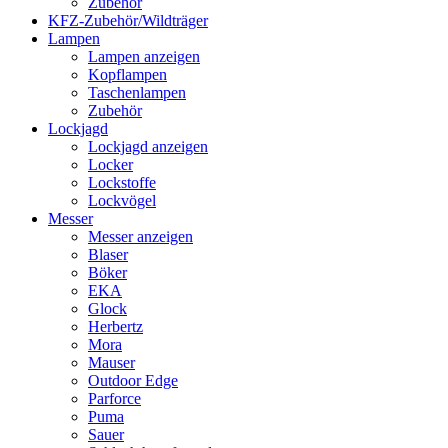
Zubehör
KFZ-Zubehör/Wildträger
Lampen
Lampen anzeigen
Kopflampen
Taschenlampen
Zubehör
Lockjagd
Lockjagd anzeigen
Locker
Lockstoffe
Lockvögel
Messer
Messer anzeigen
Blaser
Böker
EKA
Glock
Herbertz
Mora
Mauser
Outdoor Edge
Parforce
Puma
Sauer