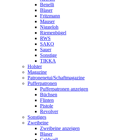
Benelli
Blaser
Fritzmann
Mauser
Niggeloh
Riemenbügel
RWS
SAKO
Sauer
Sonstige
TIKKA
Holster
Magazine
Patronenetui/Schaftmagazine
Pufferpatronen
Pufferpatronen anzeigen
Büchsen
Flinten
Pistole
Revolver
Sonstiges
Zweibeine
Zweibeine anzeigen
Blaser
Caldwell