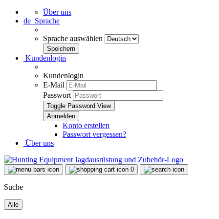
Über uns
de
Sprache
Sprache auswählen
Kundenlogin
Kundenlogin
E-Mail
Passwort
Toggle Password View
Konto erstellen
Passwort vergessen?
Über uns
0
Suche
Alle