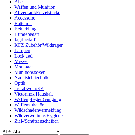
Alle
Waffen und Munition
Abverkauf/Einzelstücke
Accessoire
Batterien
Bekleidung
Hundebedarf
Jagdbedarf
KFZ-Zubehör/Wildträger
Lampen
Lockjagd
Messer
Montagen
Munitionsboxen
Nachtsichttechnik
Optik
Tierabwehr/SV
Victorinox Haushalt
Waffenpflege/Reinigung
Waffenzubehör
Wildschadenvermeidung
Wildverwertung/Hygiene
Ziel-/Schützenscheiben
Alle