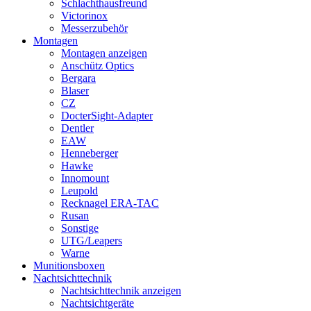
Schlachthausfreund
Victorinox
Messerzubehör
Montagen
Montagen anzeigen
Anschütz Optics
Bergara
Blaser
CZ
DocterSight-Adapter
Dentler
EAW
Henneberger
Hawke
Innomount
Leupold
Recknagel ERA-TAC
Rusan
Sonstige
UTG/Leapers
Warne
Munitionsboxen
Nachtsichttechnik
Nachtsichttechnik anzeigen
Nachtsichtgeräte