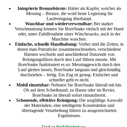
Integrierte Bronzebürste:
Härter als Kupfer, weicher als
Messing – Bronze, die wohl beste Legierung für
Laufreinigung überhaupt.
Waschbar und wiederverwendbar:
Bei starker
Verschmutzung können Sie BoreSnake einfach mit der Hand
oder, unter Zuhilfenahme eines Wäschesacks, auch in der
Maschine waschen.
Einfache, schnelle Handhabung:
Vorbei sind die Zeiten, in
denen man Putzstöcke zusammenschrauben, verschiedene
Bürsten wechseln und anschließend Dutzende von
Reinigungsfilzen durch den Lauf führen musste. Mit
BoreSnake funktioniert es so: Messinggewicht durch den
Lauf gleiten lassen, BoreSnake langsam und gleichmäßig
durchziehen – fertig. Ein Zug ist genug. Einfacher und
schneller geht es nicht.
Mobil einsetzbar:
Nehmen Sie BoreSnake überall mit hin.
Ob auf dem Schießstand, zu Hause oder im Revier,
BoreSnake ist überall sofort einsatzbereit.
Schonende, effektive Reinigung:
Die sorgfältige Auswahl
der Materialien, eine intelligente Konstruktion und
überragende Verarbeitung führen zu ausgezeichneten
Ergebnissen.
Und so funktioniert es: