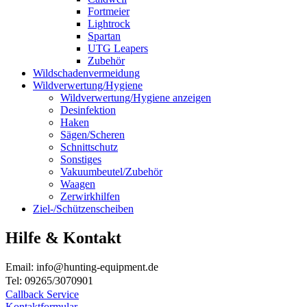
Fortmeier
Lightrock
Spartan
UTG Leapers
Zubehör
Wildschadenvermeidung
Wildverwertung/Hygiene
Wildverwertung/Hygiene anzeigen
Desinfektion
Haken
Sägen/Scheren
Schnittschutz
Sonstiges
Vakuumbeutel/Zubehör
Waagen
Zerwirkhilfen
Ziel-/Schützenscheiben
Hilfe & Kontakt
Email: info@hunting-equipment.de
Tel: 09265/3070901
Callback Service
Kontaktformular