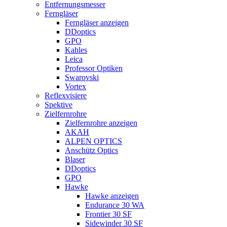
Entfernungsmesser
Ferngläser
Ferngläser anzeigen
DDoptics
GPO
Kahles
Leica
Professor Optiken
Swarovski
Vortex
Reflexvisiere
Spektive
Zielfernrohre
Zielfernrohre anzeigen
AKAH
ALPEN OPTICS
Anschütz Optics
Blaser
DDoptics
GPO
Hawke
Hawke anzeigen
Endurance 30 WA
Frontier 30 SF
Sidewinder 30 SF