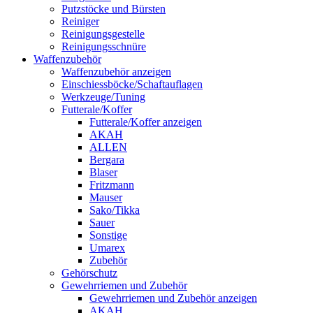
Putzstöcke und Bürsten
Reiniger
Reinigungsgestelle
Reinigungsschnüre
Waffenzubehör
Waffenzubehör anzeigen
Einschiessböcke/Schaftauflagen
Werkzeuge/Tuning
Futterale/Koffer
Futterale/Koffer anzeigen
AKAH
ALLEN
Bergara
Blaser
Fritzmann
Mauser
Sako/Tikka
Sauer
Sonstige
Umarex
Zubehör
Gehörschutz
Gewehrriemen und Zubehör
Gewehrriemen und Zubehör anzeigen
AKAH