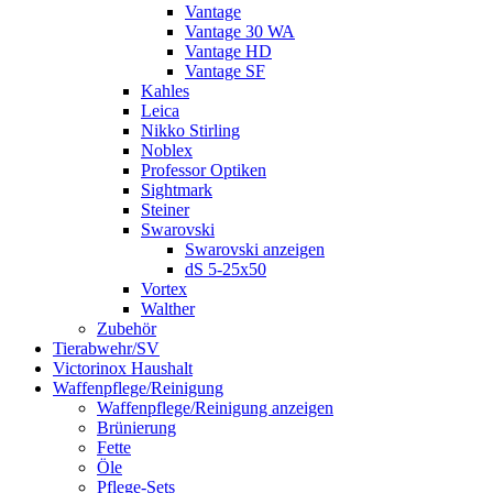
Vantage
Vantage 30 WA
Vantage HD
Vantage SF
Kahles
Leica
Nikko Stirling
Noblex
Professor Optiken
Sightmark
Steiner
Swarovski
Swarovski anzeigen
dS 5-25x50
Vortex
Walther
Zubehör
Tierabwehr/SV
Victorinox Haushalt
Waffenpflege/Reinigung
Waffenpflege/Reinigung anzeigen
Brünierung
Fette
Öle
Pflege-Sets