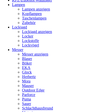
KFZ-Zubehör/Wildträger
Lampen
Lampen anzeigen
Kopflampen
Taschenlampen
Zubehör
Lockjagd
Lockjagd anzeigen
Locker
Lockstoffe
Lockvögel
Messer
Messer anzeigen
Blaser
Böker
EKA
Glock
Herbertz
Mora
Mauser
Outdoor Edge
Parforce
Puma
Sauer
Schlachthausfreund