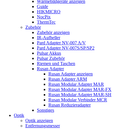
Wärmebildgeräte anzeigen
Guide
HIKMICRO
NocPix
ThermTec
Zubehör
Zubehör anzeigen
IR-Aufheller
Pard Adapter NV-007 A/V
Pard Adapter NV-007S/SP/SP2
Pulsar Akkus
Pulsar Zubehör
Riemen und Taschen
Rusan Adapter
Rusan Adapter anzeigen
Rusan Adapter ARM
Rusan Modular Adapter MAR
Rusan Modular Adapter MAR-FX
Rusan Modular Adapter MAR-SH
Rusan Modular Verbinder MCR
Rusan Reduzieradapter
Sonstiges
Optik
Optik anzeigen
Entfernungsmesser