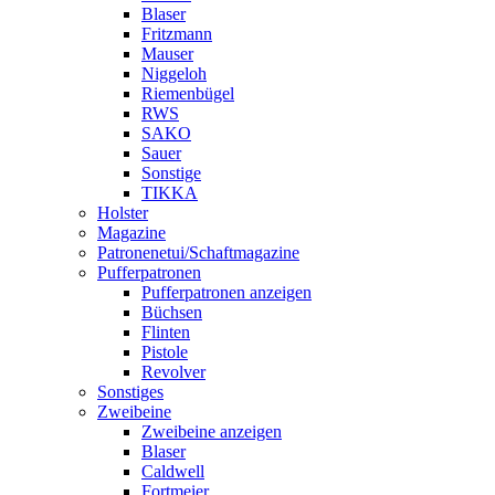
Blaser
Fritzmann
Mauser
Niggeloh
Riemenbügel
RWS
SAKO
Sauer
Sonstige
TIKKA
Holster
Magazine
Patronenetui/Schaftmagazine
Pufferpatronen
Pufferpatronen anzeigen
Büchsen
Flinten
Pistole
Revolver
Sonstiges
Zweibeine
Zweibeine anzeigen
Blaser
Caldwell
Fortmeier