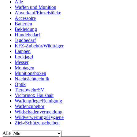
Alle
Waffen und Munition
Abverkauf/Einzelstücke
Accessoire
Batterien
Bekleidung
Hundebedarf
Jagdbedarf
KFZ-Zubehör/Wildträger
Lampen
Lockjagd
Messer
Montagen
Munitionsboxen
Nachtsichttechnik
Optik
Tierabwehr/SV
Victorinox Haushalt
Waffenpflege/Reinigung
Waffenzubehör
Wildschadenvermeidung
Wildverwertung/Hygiene
Ziel-/Schützenscheiben
Alle