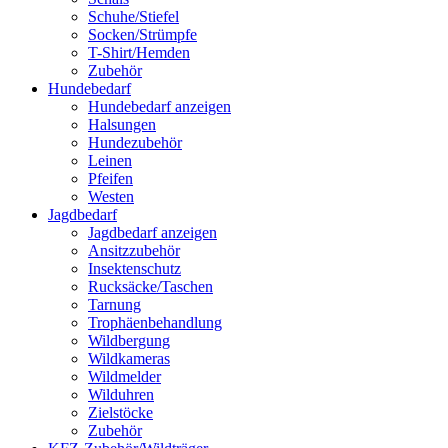
Schuhe/Stiefel
Socken/Strümpfe
T-Shirt/Hemden
Zubehör
Hundebedarf
Hundebedarf anzeigen
Halsungen
Hundezubehör
Leinen
Pfeifen
Westen
Jagdbedarf
Jagdbedarf anzeigen
Ansitzzubehör
Insektenschutz
Rucksäcke/Taschen
Tarnung
Trophäenbehandlung
Wildbergung
Wildkameras
Wildmelder
Wilduhren
Zielstöcke
Zubehör