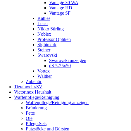
Vantage 30 WA
Vantage HD
Vantage SF
Kahles
Leica
Nikko Stirling
Noblex
Professor Optiken
Sightmark
Steiner
Swarovski
Swarovski anzeigen
dS 5-25x50
Vortex
Walther
Zubehör
Tierabwehr/SV
Victorinox Haushalt
Waffenpflege/Reinigung
Waffenpflege/Reinigung anzeigen
Brünierung
Fette
Öle
Pflege-Sets
Putzstöcke und Bürsten