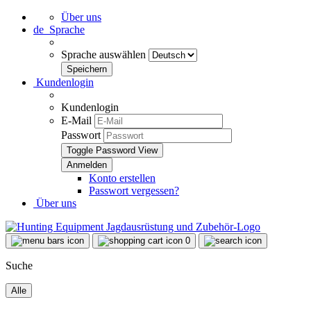
Über uns
de
Sprache
Sprache auswählen
Kundenlogin
Kundenlogin
E-Mail
Passwort
Toggle Password View
Konto erstellen
Passwort vergessen?
Über uns
0
Suche
Alle