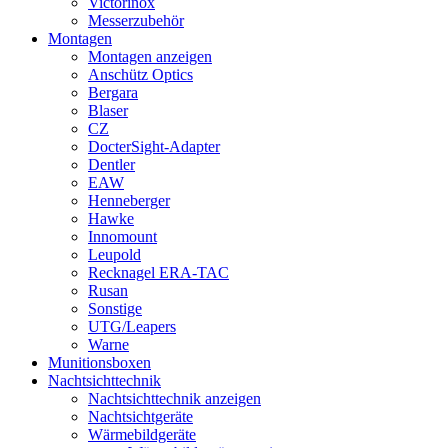
Victorinox
Messerzubehör
Montagen
Montagen anzeigen
Anschütz Optics
Bergara
Blaser
CZ
DocterSight-Adapter
Dentler
EAW
Henneberger
Hawke
Innomount
Leupold
Recknagel ERA-TAC
Rusan
Sonstige
UTG/Leapers
Warne
Munitionsboxen
Nachtsichttechnik
Nachtsichttechnik anzeigen
Nachtsichtgeräte
Wärmebildgeräte