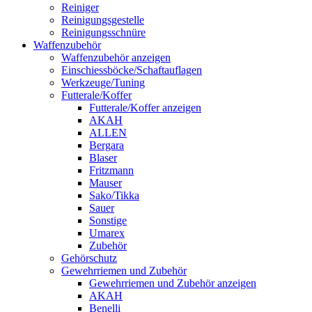
Reiniger
Reinigungsgestelle
Reinigungsschnüre
Waffenzubehör
Waffenzubehör anzeigen
Einschiessböcke/Schaftauflagen
Werkzeuge/Tuning
Futterale/Koffer
Futterale/Koffer anzeigen
AKAH
ALLEN
Bergara
Blaser
Fritzmann
Mauser
Sako/Tikka
Sauer
Sonstige
Umarex
Zubehör
Gehörschutz
Gewehrriemen und Zubehör
Gewehrriemen und Zubehör anzeigen
AKAH
Benelli