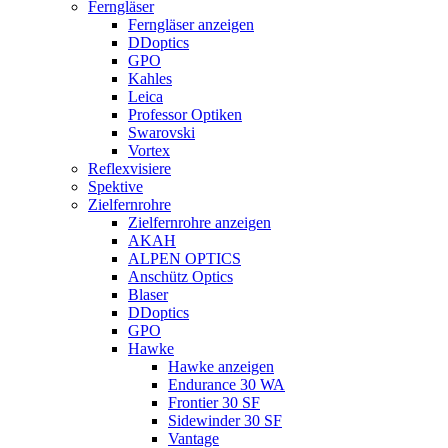
Ferngläser
Ferngläser anzeigen
DDoptics
GPO
Kahles
Leica
Professor Optiken
Swarovski
Vortex
Reflexvisiere
Spektive
Zielfernrohre
Zielfernrohre anzeigen
AKAH
ALPEN OPTICS
Anschütz Optics
Blaser
DDoptics
GPO
Hawke
Hawke anzeigen
Endurance 30 WA
Frontier 30 SF
Sidewinder 30 SF
Vantage