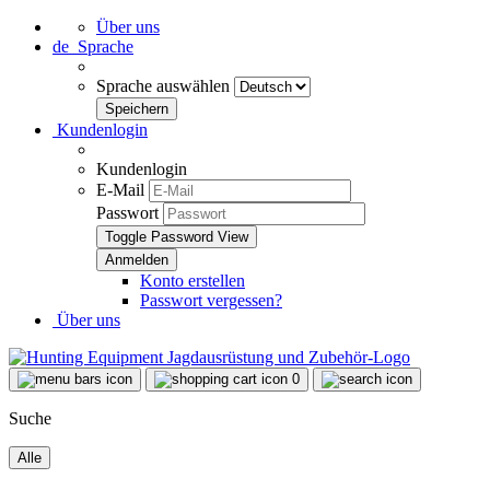
Über uns
de
Sprache
Sprache auswählen
Kundenlogin
Kundenlogin
E-Mail
Passwort
Toggle Password View
Konto erstellen
Passwort vergessen?
Über uns
0
Suche
Alle