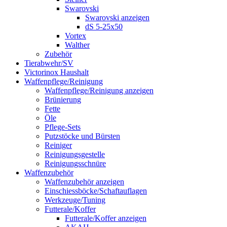
Swarovski
Swarovski anzeigen
dS 5-25x50
Vortex
Walther
Zubehör
Tierabwehr/SV
Victorinox Haushalt
Waffenpflege/Reinigung
Waffenpflege/Reinigung anzeigen
Brünierung
Fette
Öle
Pflege-Sets
Putzstöcke und Bürsten
Reiniger
Reinigungsgestelle
Reinigungsschnüre
Waffenzubehör
Waffenzubehör anzeigen
Einschiessböcke/Schaftauflagen
Werkzeuge/Tuning
Futterale/Koffer
Futterale/Koffer anzeigen