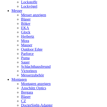
Lockstoffe
Lockvögel
Messer
Messer anzeigen
Blaser
Böker
EKA
Glock
Herbertz
Mora
Mauser
Outdoor Edge
Parforce
Puma
Sauer
Schlachthausfreund
Victorinox
Messerzubehör
Montagen
Montagen anzeigen
Anschütz Optics
Bergara
Blaser
CZ
DocterSight-Adapter