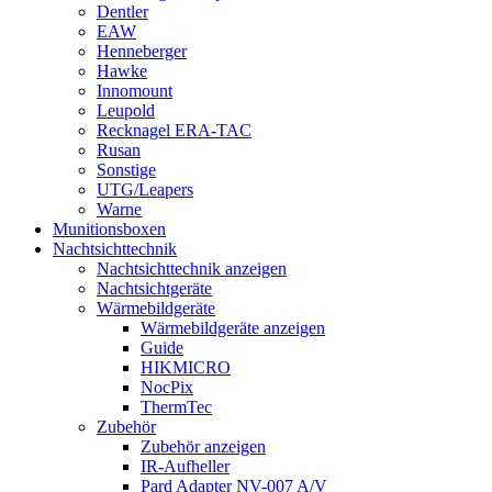
Dentler
EAW
Henneberger
Hawke
Innomount
Leupold
Recknagel ERA-TAC
Rusan
Sonstige
UTG/Leapers
Warne
Munitionsboxen
Nachtsichttechnik
Nachtsichttechnik anzeigen
Nachtsichtgeräte
Wärmebildgeräte
Wärmebildgeräte anzeigen
Guide
HIKMICRO
NocPix
ThermTec
Zubehör
Zubehör anzeigen
IR-Aufheller
Pard Adapter NV-007 A/V