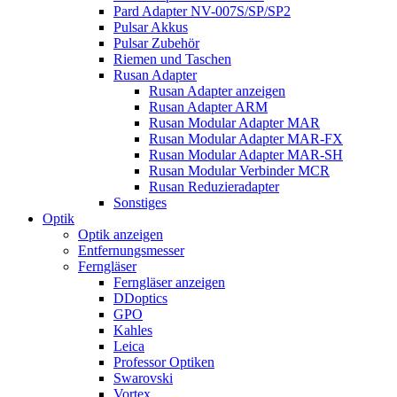
Pard Adapter NV-007S/SP/SP2
Pulsar Akkus
Pulsar Zubehör
Riemen und Taschen
Rusan Adapter
Rusan Adapter anzeigen
Rusan Adapter ARM
Rusan Modular Adapter MAR
Rusan Modular Adapter MAR-FX
Rusan Modular Adapter MAR-SH
Rusan Modular Verbinder MCR
Rusan Reduzieradapter
Sonstiges
Optik
Optik anzeigen
Entfernungsmesser
Ferngläser
Ferngläser anzeigen
DDoptics
GPO
Kahles
Leica
Professor Optiken
Swarovski
Vortex