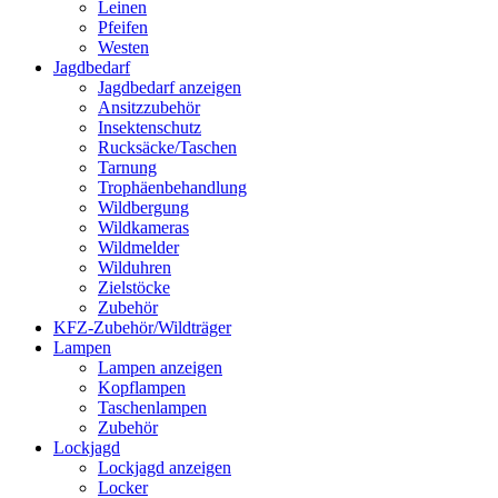
Leinen
Pfeifen
Westen
Jagdbedarf
Jagdbedarf anzeigen
Ansitzzubehör
Insektenschutz
Rucksäcke/Taschen
Tarnung
Trophäenbehandlung
Wildbergung
Wildkameras
Wildmelder
Wilduhren
Zielstöcke
Zubehör
KFZ-Zubehör/Wildträger
Lampen
Lampen anzeigen
Kopflampen
Taschenlampen
Zubehör
Lockjagd
Lockjagd anzeigen
Locker