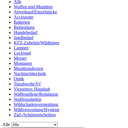
Alle
Waffen und Munition
Abverkauf/Einzelstücke
Accessoire
Batterien
Bekleidung
Hundebedarf
Jagdbedarf
KFZ-Zubehör/Wildträger
Lampen
Lockjagd
Messer
Montagen
Munitionsboxen
Nachtsichttechnik
Optik
Tierabwehr/SV
Victorinox Haushalt
Waffenpflege/Reinigung
Waffenzubehör
Wildschadenvermeidung
Wildverwertung/Hygiene
Ziel-/Schützenscheiben
Alle