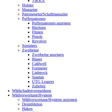
TIKKA
Holster
Magazine
Patronenetui/Schaftmagazine
Pufferpatronen
Pufferpatronen anzeigen
Büchsen
Flinten
Pistole
Revolver
Sonstiges
Zweibeine
Zweibeine anzeigen
Blaser
Caldwell
Fortmeier
Lightrock
Spartan
UTG Leapers
Zubehör
Wildschadenvermeidung
Wildverwertung/Hygiene
Wildverwertung/Hygiene anzeigen
Desinfektion
Haken