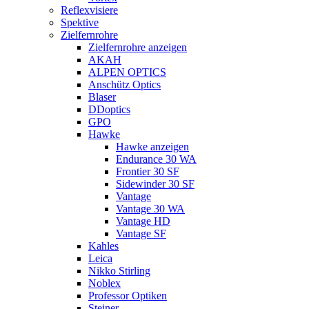
Reflexvisiere
Spektive
Zielfernrohre
Zielfernrohre anzeigen
AKAH
ALPEN OPTICS
Anschütz Optics
Blaser
DDoptics
GPO
Hawke
Hawke anzeigen
Endurance 30 WA
Frontier 30 SF
Sidewinder 30 SF
Vantage
Vantage 30 WA
Vantage HD
Vantage SF
Kahles
Leica
Nikko Stirling
Noblex
Professor Optiken
Steiner