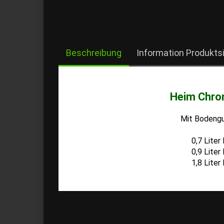
Beschreibung
Information Produkts
Heim Chro
Mit Bodengu
0,7 Lite
0,9 Lite
1,8 Lite