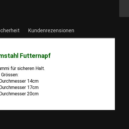
icherheit
Kundenrezensionen
mstahl Futternapf
mmi für sicheren Halt.
Grössen:
r Durchmesser 14cm
r Durchmesser 17cm
r Durchmesser 20cm