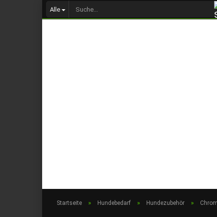
Alle
»
»
»
Startseite
Hundebedarf
Hundezubehör
Chroms