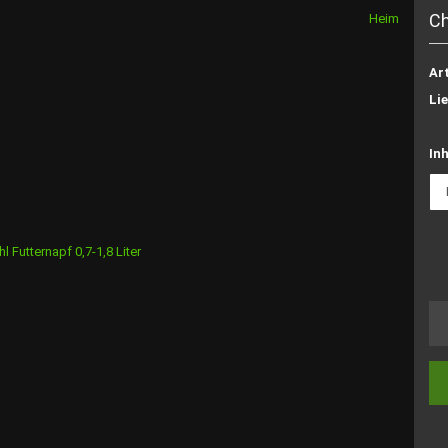
Ch
Heim
Art
Lie
Inh