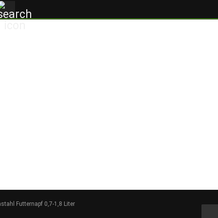
Suche...
tahl Futternapf 0,7-1,8 Liter