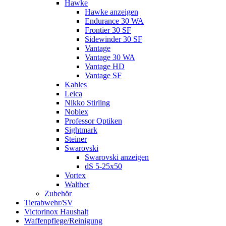
Hawke
Hawke anzeigen
Endurance 30 WA
Frontier 30 SF
Sidewinder 30 SF
Vantage
Vantage 30 WA
Vantage HD
Vantage SF
Kahles
Leica
Nikko Stirling
Noblex
Professor Optiken
Sightmark
Steiner
Swarovski
Swarovski anzeigen
dS 5-25x50
Vortex
Walther
Zubehör
Tierabwehr/SV
Victorinox Haushalt
Waffenpflege/Reinigung