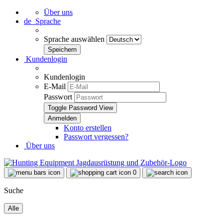
Über uns
de
Sprache
Sprache auswählen
Kundenlogin
Kundenlogin
E-Mail
Passwort
Toggle Password View
Konto erstellen
Passwort vergessen?
Über uns
0
Suche
Alle