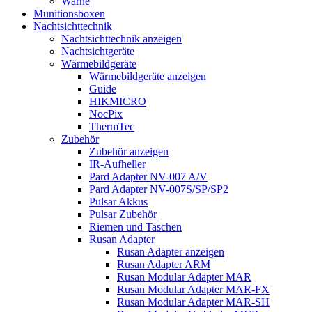
Warne
Munitionsboxen
Nachtsichttechnik
Nachtsichttechnik anzeigen
Nachtsichtgeräte
Wärmebildgeräte
Wärmebildgeräte anzeigen
Guide
HIKMICRO
NocPix
ThermTec
Zubehör
Zubehör anzeigen
IR-Aufheller
Pard Adapter NV-007 A/V
Pard Adapter NV-007S/SP/SP2
Pulsar Akkus
Pulsar Zubehör
Riemen und Taschen
Rusan Adapter
Rusan Adapter anzeigen
Rusan Adapter ARM
Rusan Modular Adapter MAR
Rusan Modular Adapter MAR-FX
Rusan Modular Adapter MAR-SH