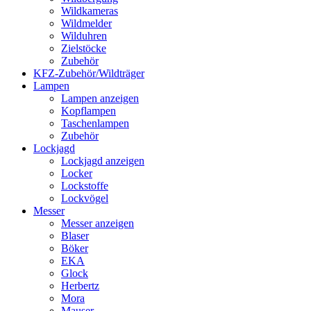
Wildkameras
Wildmelder
Wilduhren
Zielstöcke
Zubehör
KFZ-Zubehör/Wildträger
Lampen
Lampen anzeigen
Kopflampen
Taschenlampen
Zubehör
Lockjagd
Lockjagd anzeigen
Locker
Lockstoffe
Lockvögel
Messer
Messer anzeigen
Blaser
Böker
EKA
Glock
Herbertz
Mora
Mauser