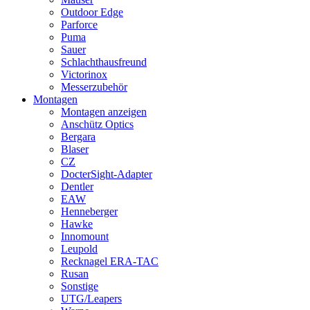
Outdoor Edge
Parforce
Puma
Sauer
Schlachthausfreund
Victorinox
Messerzubehör
Montagen
Montagen anzeigen
Anschütz Optics
Bergara
Blaser
CZ
DocterSight-Adapter
Dentler
EAW
Henneberger
Hawke
Innomount
Leupold
Recknagel ERA-TAC
Rusan
Sonstige
UTG/Leapers