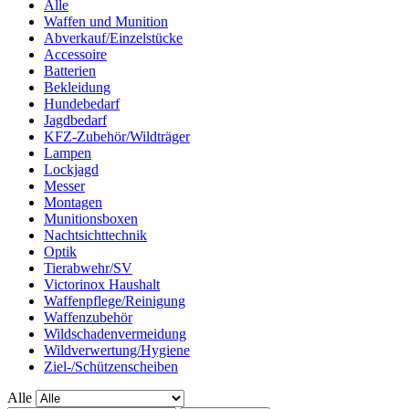
Alle
Waffen und Munition
Abverkauf/Einzelstücke
Accessoire
Batterien
Bekleidung
Hundebedarf
Jagdbedarf
KFZ-Zubehör/Wildträger
Lampen
Lockjagd
Messer
Montagen
Munitionsboxen
Nachtsichttechnik
Optik
Tierabwehr/SV
Victorinox Haushalt
Waffenpflege/Reinigung
Waffenzubehör
Wildschadenvermeidung
Wildverwertung/Hygiene
Ziel-/Schützenscheiben
Alle