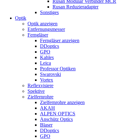
Rusan Modular Verbinder MCR
Rusan Reduzieradapter
Sonstiges
Optik
Optik anzeigen
Entfernungsmesser
Ferngläser
Ferngläser anzeigen
DDoptics
GPO
Kahles
Leica
Professor Optiken
Swarovski
Vortex
Reflexvisiere
Spektive
Zielfernrohre
Zielfernrohre anzeigen
AKAH
ALPEN OPTICS
Anschütz Optics
Blaser
DDoptics
GPO