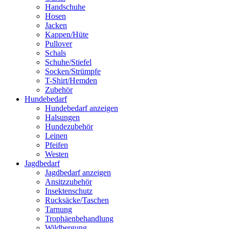
Handschuhe
Hosen
Jacken
Kappen/Hüte
Pullover
Schals
Schuhe/Stiefel
Socken/Strümpfe
T-Shirt/Hemden
Zubehör
Hundebedarf
Hundebedarf anzeigen
Halsungen
Hundezubehör
Leinen
Pfeifen
Westen
Jagdbedarf
Jagdbedarf anzeigen
Ansitzzubehör
Insektenschutz
Rucksäcke/Taschen
Tarnung
Trophäenbehandlung
Wildbergung