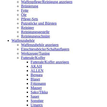
Waffenpflege/Reinigung anzeigen
Brünierung
Fette
Öle
Pflege-Sets
Putzstöcke und Bürsten
Reiniger
Reinigungsgestelle
Reinigungsschnüre
Waffenzubehör
Waffenzubehör anzeigen
Einschiessböcke/Schaftauflagen
Werkzeuge/Tuning
Futterale/Koffer
Futterale/Koffer anzeigen
AKAH
ALLEN
Bergara
Blaser
Fritzmann
Mauser
Sako/Tikka
Sauer
Sonstige
Umarex