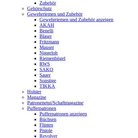
Zubehör
Gehörschutz
Gewehrriemen und Zubehör
Gewehrriemen und Zubehör anzeigen
AKAH
Benelli
Blaser
Fritzmann
Mauser
Niggeloh
Riemenbügel
RWS
SAKO
Sauer
Sonstige
TIKKA
Holster
Magazine
Patronenetui/Schaftmagazine
Pufferpatronen
Pufferpatronen anzeigen
Büchsen
Flinten
Pistole
Revolver