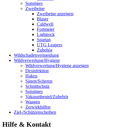
Sonstiges
Zweibeine
Zweibeine anzeigen
Blaser
Caldwell
Fortmeier
Lightrock
Spartan
UTG Leapers
Zubehör
Wildschadenvermeidung
Wildverwertung/Hygiene
Wildverwertung/Hygiene anzeigen
Desinfektion
Haken
Sägen/Scheren
Schnittschutz
Sonstiges
Vakuumbeutel/Zubehör
Waagen
Zerwirkhilfen
Ziel-/Schützenscheiben
Hilfe & Kontakt