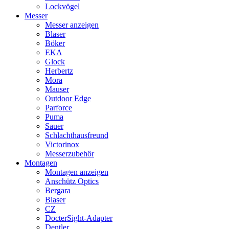
Lockvögel
Messer
Messer anzeigen
Blaser
Böker
EKA
Glock
Herbertz
Mora
Mauser
Outdoor Edge
Parforce
Puma
Sauer
Schlachthausfreund
Victorinox
Messerzubehör
Montagen
Montagen anzeigen
Anschütz Optics
Bergara
Blaser
CZ
DocterSight-Adapter
Dentler