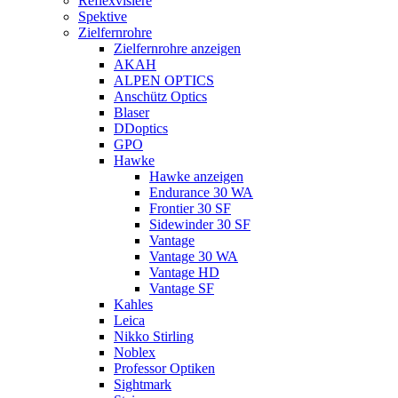
Reflexvisiere
Spektive
Zielfernrohre
Zielfernrohre anzeigen
AKAH
ALPEN OPTICS
Anschütz Optics
Blaser
DDoptics
GPO
Hawke
Hawke anzeigen
Endurance 30 WA
Frontier 30 SF
Sidewinder 30 SF
Vantage
Vantage 30 WA
Vantage HD
Vantage SF
Kahles
Leica
Nikko Stirling
Noblex
Professor Optiken
Sightmark