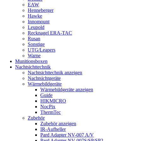
EAW
Henneberger
Hawke
Innomount
Leupold
Recknagel ERA-TAC
Rusan
Sonstige
UTG/Leapers
Warne
Munitionsboxen
Nachtsichttechnik
Nachtsichttechnik anzeigen
Nachtsichtgeräte
Wärmebildgeräte
Wärmebildgeräte anzeigen
Guide
HIKMICRO
NocPix
ThermTec
Zubehör
Zubehör anzeigen
IR-Aufheller
Pard Adapter NV-007 A/V
Pard Adapter NV-007S/SP/SP2