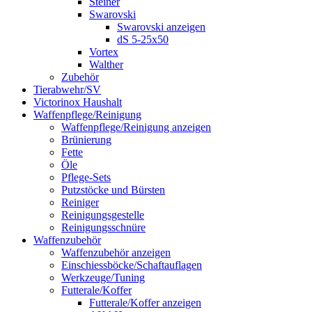
Steiner
Swarovski
Swarovski anzeigen
dS 5-25x50
Vortex
Walther
Zubehör
Tierabwehr/SV
Victorinox Haushalt
Waffenpflege/Reinigung
Waffenpflege/Reinigung anzeigen
Brünierung
Fette
Öle
Pflege-Sets
Putzstöcke und Bürsten
Reiniger
Reinigungsgestelle
Reinigungsschnüre
Waffenzubehör
Waffenzubehör anzeigen
Einschiessböcke/Schaftauflagen
Werkzeuge/Tuning
Futterale/Koffer
Futterale/Koffer anzeigen