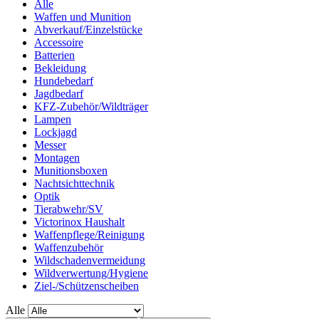
Alle
Waffen und Munition
Abverkauf/Einzelstücke
Accessoire
Batterien
Bekleidung
Hundebedarf
Jagdbedarf
KFZ-Zubehör/Wildträger
Lampen
Lockjagd
Messer
Montagen
Munitionsboxen
Nachtsichttechnik
Optik
Tierabwehr/SV
Victorinox Haushalt
Waffenpflege/Reinigung
Waffenzubehör
Wildschadenvermeidung
Wildverwertung/Hygiene
Ziel-/Schützenscheiben
Alle