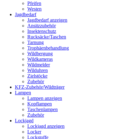
Pfeifen
Westen
Jagdbedarf
Jagdbedarf anzeigen
Ansitzzubehör
Insektenschutz
Rucksäcke/Taschen
Tarnung
Trophäenbehandlung
Wildbergung
Wildkameras
Wildmelder
Wilduhren
Zielstöcke
Zubehör
KFZ-Zubehör/Wildträger
Lampen
Lampen anzeigen
Kopflampen
Taschenlampen
Zubehör
Lockjagd
Lockjagd anzeigen
Locker
Lockstoffe