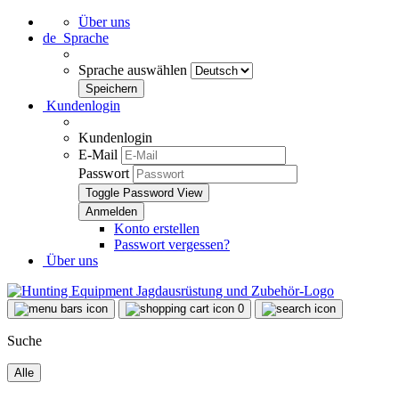
Über uns
de
Sprache
Sprache auswählen
Kundenlogin
Kundenlogin
E-Mail
Passwort
Toggle Password View
Konto erstellen
Passwort vergessen?
Über uns
0
Suche
Alle