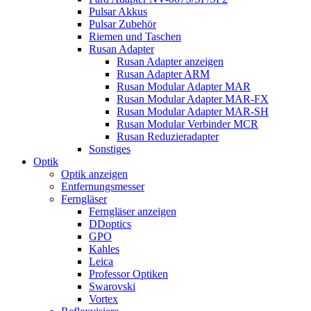
Pulsar Akkus
Pulsar Zubehör
Riemen und Taschen
Rusan Adapter
Rusan Adapter anzeigen
Rusan Adapter ARM
Rusan Modular Adapter MAR
Rusan Modular Adapter MAR-FX
Rusan Modular Adapter MAR-SH
Rusan Modular Verbinder MCR
Rusan Reduzieradapter
Sonstiges
Optik
Optik anzeigen
Entfernungsmesser
Ferngläser
Ferngläser anzeigen
DDoptics
GPO
Kahles
Leica
Professor Optiken
Swarovski
Vortex