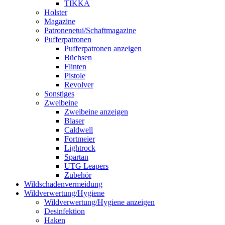
TIKKA
Holster
Magazine
Patronenetui/Schaftmagazine
Pufferpatronen
Pufferpatronen anzeigen
Büchsen
Flinten
Pistole
Revolver
Sonstiges
Zweibeine
Zweibeine anzeigen
Blaser
Caldwell
Fortmeier
Lightrock
Spartan
UTG Leapers
Zubehör
Wildschadenvermeidung
Wildverwertung/Hygiene
Wildverwertung/Hygiene anzeigen
Desinfektion
Haken