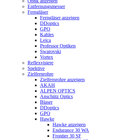
Optik anzeigen
Entfernungsmesser
Ferngläser
Ferngläser anzeigen
DDoptics
GPO
Kahles
Leica
Professor Optiken
Swarovski
Vortex
Reflexvisiere
Spektive
Zielfernrohre
Zielfernrohre anzeigen
AKAH
ALPEN OPTICS
Anschütz Optics
Blaser
DDoptics
GPO
Hawke
Hawke anzeigen
Endurance 30 WA
Frontier 30 SF