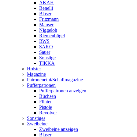
AKAH
Benelli
Blaser
Fritzmann
Mauser
Niggeloh
Riemenbügel
RWS
SAKO
Sauer
Sonstige
TIKKA
Holster
Magazine
Patronenetui/Schaftmagazine
Pufferpatronen
Pufferpatronen anzeigen
Büchsen
Flinten
Pistole
Revolver
Sonstiges
Zweibeine
Zweibeine anzeigen
Blaser