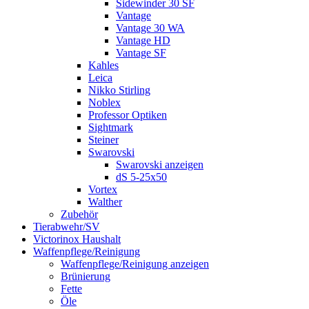
Sidewinder 30 SF
Vantage
Vantage 30 WA
Vantage HD
Vantage SF
Kahles
Leica
Nikko Stirling
Noblex
Professor Optiken
Sightmark
Steiner
Swarovski
Swarovski anzeigen
dS 5-25x50
Vortex
Walther
Zubehör
Tierabwehr/SV
Victorinox Haushalt
Waffenpflege/Reinigung
Waffenpflege/Reinigung anzeigen
Brünierung
Fette
Öle