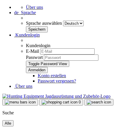
Über uns
de
Sprache
Sprache auswählen
Kundenlogin
Kundenlogin
E-Mail
Passwort
Toggle Password View
Konto erstellen
Passwort vergessen?
Über uns
0
Suche
Alle