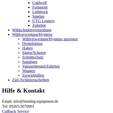
Caldwell
Fortmeier
Lightrock
Spartan
UTG Leapers
Zubehör
Wildschadenvermeidung
Wildverwertung/Hygiene
Wildverwertung/Hygiene anzeigen
Desinfektion
Haken
Sägen/Scheren
Schnittschutz
Sonstiges
Vakuumbeutel/Zubehör
Waagen
Zerwirkhilfen
Ziel-/Schützenscheiben
Hilfe & Kontakt
Email: info@hunting-equipment.de
Tel: 09265/3070901
Callback Service