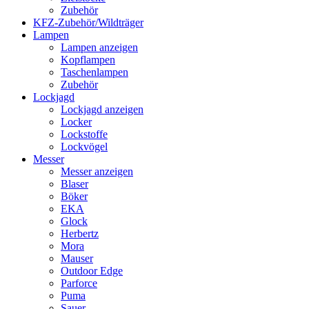
Zubehör
KFZ-Zubehör/Wildträger
Lampen
Lampen anzeigen
Kopflampen
Taschenlampen
Zubehör
Lockjagd
Lockjagd anzeigen
Locker
Lockstoffe
Lockvögel
Messer
Messer anzeigen
Blaser
Böker
EKA
Glock
Herbertz
Mora
Mauser
Outdoor Edge
Parforce
Puma
Sauer