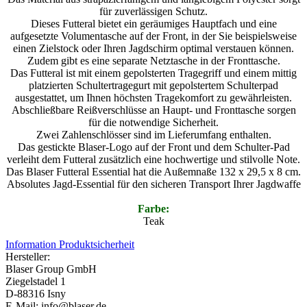
für zuverlässigen Schutz.
Dieses Futteral bietet ein geräumiges Hauptfach und eine
aufgesetzte Volumentasche auf der Front, in der Sie beispielsweise
einen Zielstock oder Ihren Jagdschirm optimal verstauen können.
Zudem gibt es eine separate Netztasche in der Fronttasche.
Das Futteral ist mit einem gepolsterten Tragegriff und einem mittig
platzierten Schultertragegurt mit gepolstertem Schulterpad
ausgestattet, um Ihnen höchsten Tragekomfort zu gewährleisten.
Abschließbare Reißverschlüsse an Haupt- und Fronttasche sorgen
für die notwendige Sicherheit.
Zwei Zahlenschlösser sind im Lieferumfang enthalten.
Das gestickte Blaser-Logo auf der Front und dem Schulter-Pad
verleiht dem Futteral zusätzlich eine hochwertige und stilvolle Note.
Das Blaser Futteral Essential hat die Außemnaße 132 x 29,5 x 8 cm.
Absolutes Jagd-Essential für den sicheren Transport Ihrer Jagdwaffe
Farbe:
Teak
Information Produktsicherheit
Hersteller:
Blaser Group GmbH
Ziegelstadel 1
D-88316 Isny
E-Mail: info@blaser.de