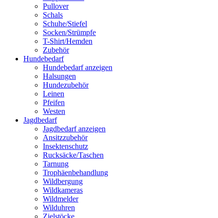
Pullover
Schals
Schuhe/Stiefel
Socken/Strümpfe
T-Shirt/Hemden
Zubehör
Hundebedarf
Hundebedarf anzeigen
Halsungen
Hundezubehör
Leinen
Pfeifen
Westen
Jagdbedarf
Jagdbedarf anzeigen
Ansitzzubehör
Insektenschutz
Rucksäcke/Taschen
Tarnung
Trophäenbehandlung
Wildbergung
Wildkameras
Wildmelder
Wilduhren
Zielstöcke