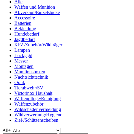
Alle
Waffen und Munition
Abverkauf/Einzelstücke
Accessoire
Batterien
Bekleidung
Hundebedarf
Jagdbedarf
KFZ-Zubehör/Wildträger
Lampen
Lockjagd
Messer
Montagen
Munitionsboxen
Nachtsichttechnik
Optik
Tierabwehr/SV
Victorinox Haushalt
Waffenpflege/Reinigung
Waffenzubehör
Wildschadenvermeidung
Wildverwertung/Hygiene
Ziel-/Schützenscheiben
Alle