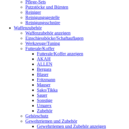
Pflege-Sets
Putzstöcke und Bürsten
Reiniger
Reinigungsgestelle
Reinigungsschnüre
Waffenzubehör
Waffenzubehör anzeigen
Einschiessböcke/Schaftauflagen
Werkzeuge/Tuning
Futterale/Koffer
Futterale/Koffer anzeigen
AKAH
ALLEN
Bergara
Blaser
Fritzmann
Mauser
Sako/Tikka
Sauer
Sonstige
Umarex
Zubehör
Gehörschutz
Gewehrriemen und Zubehör
Gewehrriemen und Zubehör anzeigen