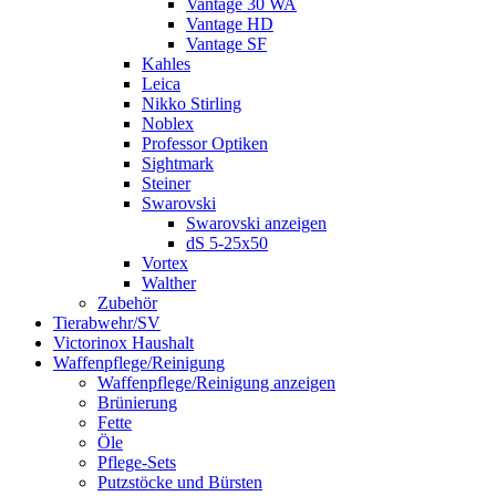
Vantage 30 WA
Vantage HD
Vantage SF
Kahles
Leica
Nikko Stirling
Noblex
Professor Optiken
Sightmark
Steiner
Swarovski
Swarovski anzeigen
dS 5-25x50
Vortex
Walther
Zubehör
Tierabwehr/SV
Victorinox Haushalt
Waffenpflege/Reinigung
Waffenpflege/Reinigung anzeigen
Brünierung
Fette
Öle
Pflege-Sets
Putzstöcke und Bürsten