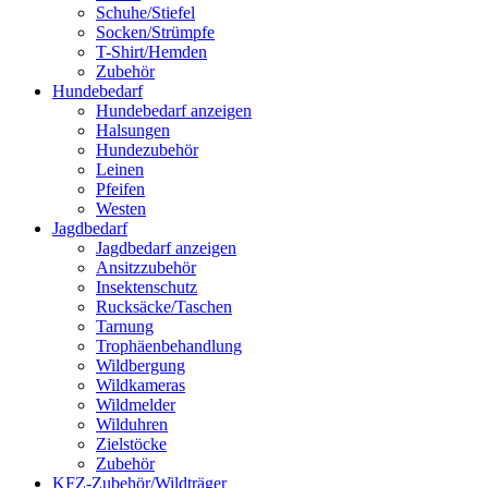
Schuhe/Stiefel
Socken/Strümpfe
T-Shirt/Hemden
Zubehör
Hundebedarf
Hundebedarf anzeigen
Halsungen
Hundezubehör
Leinen
Pfeifen
Westen
Jagdbedarf
Jagdbedarf anzeigen
Ansitzzubehör
Insektenschutz
Rucksäcke/Taschen
Tarnung
Trophäenbehandlung
Wildbergung
Wildkameras
Wildmelder
Wilduhren
Zielstöcke
Zubehör
KFZ-Zubehör/Wildträger