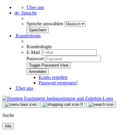
Über uns
de
Sprache
Sprache auswählen
Kundenlogin
Kundenlogin
E-Mail
Passwort
Toggle Password View
Konto erstellen
Passwort vergessen?
Über uns
0
Suche
Alle