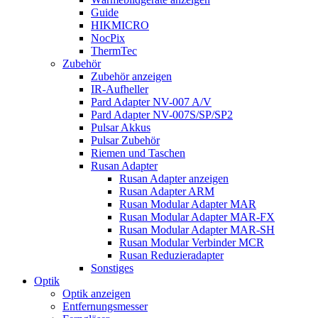
Guide
HIKMICRO
NocPix
ThermTec
Zubehör
Zubehör anzeigen
IR-Aufheller
Pard Adapter NV-007 A/V
Pard Adapter NV-007S/SP/SP2
Pulsar Akkus
Pulsar Zubehör
Riemen und Taschen
Rusan Adapter
Rusan Adapter anzeigen
Rusan Adapter ARM
Rusan Modular Adapter MAR
Rusan Modular Adapter MAR-FX
Rusan Modular Adapter MAR-SH
Rusan Modular Verbinder MCR
Rusan Reduzieradapter
Sonstiges
Optik
Optik anzeigen
Entfernungsmesser