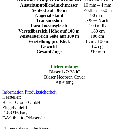
Austrittspupillendurchmesser
10 mm – 4 mm
Sehfeld auf 100 m
40,8 m – 6,0 m
Augenabstand
90 mm
Transmission
> 90% Nacht
Parallaxeausgleich
100 m fix
Verstellbereich Höhe auf 100 m
180 cm
Verstellbereich Seite auf 100 m
180 cm
Verstellung pro Klick
1 cm / 100 m
Gewicht
645 g
Gesamtlänge
319 mm
Lieferumfang:
Blaser 1-7x28 IC
Blaser Neopren Cover
Anleitung
Information Produktsicherheit
Hersteller:
Blaser Group GmbH
Ziegelstadel 1
D-88316 Isny
E-Mail: info@blaser.de
EU verantwortliche Person