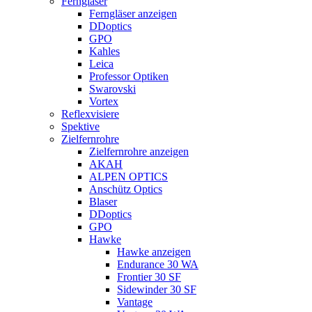
Ferngläser
Ferngläser anzeigen
DDoptics
GPO
Kahles
Leica
Professor Optiken
Swarovski
Vortex
Reflexvisiere
Spektive
Zielfernrohre
Zielfernrohre anzeigen
AKAH
ALPEN OPTICS
Anschütz Optics
Blaser
DDoptics
GPO
Hawke
Hawke anzeigen
Endurance 30 WA
Frontier 30 SF
Sidewinder 30 SF
Vantage