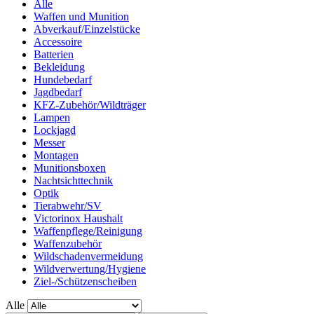
Alle
Waffen und Munition
Abverkauf/Einzelstücke
Accessoire
Batterien
Bekleidung
Hundebedarf
Jagdbedarf
KFZ-Zubehör/Wildträger
Lampen
Lockjagd
Messer
Montagen
Munitionsboxen
Nachtsichttechnik
Optik
Tierabwehr/SV
Victorinox Haushalt
Waffenpflege/Reinigung
Waffenzubehör
Wildschadenvermeidung
Wildverwertung/Hygiene
Ziel-/Schützenscheiben
Alle