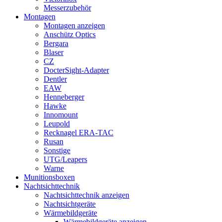
Messerzubehör
Montagen
Montagen anzeigen
Anschütz Optics
Bergara
Blaser
CZ
DocterSight-Adapter
Dentler
EAW
Henneberger
Hawke
Innomount
Leupold
Recknagel ERA-TAC
Rusan
Sonstige
UTG/Leapers
Warne
Munitionsboxen
Nachtsichttechnik
Nachtsichttechnik anzeigen
Nachtsichtgeräte
Wärmebildgeräte
Wärmebildgeräte anzeigen