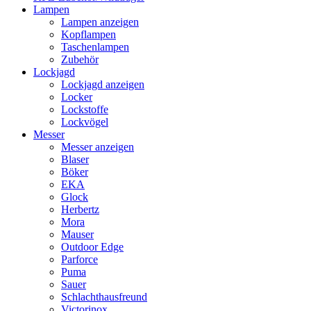
Lampen
Lampen anzeigen
Kopflampen
Taschenlampen
Zubehör
Lockjagd
Lockjagd anzeigen
Locker
Lockstoffe
Lockvögel
Messer
Messer anzeigen
Blaser
Böker
EKA
Glock
Herbertz
Mora
Mauser
Outdoor Edge
Parforce
Puma
Sauer
Schlachthausfreund
Victorinox