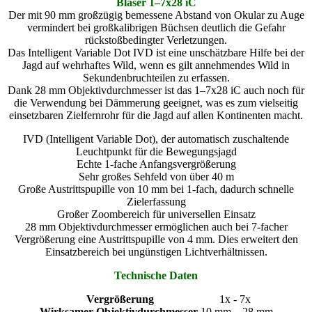
Blaser 1–7x28 iC
Der mit 90 mm großzügig bemessene Abstand von Okular zu Auge
vermindert bei großkalibrigen Büchsen deutlich die Gefahr
rückstoßbedingter Verletzungen.
Das Intelligent Variable Dot IVD ist eine unschätzbare Hilfe bei der
Jagd auf wehrhaftes Wild, wenn es gilt annehmendes Wild in
Sekundenbruchteilen zu erfassen.
Dank 28 mm Objektivdurchmesser ist das 1–7x28 iC auch noch für
die Verwendung bei Dämmerung geeignet, was es zum vielseitig
einsetzbaren Zielfernrohr für die Jagd auf allen Kontinenten macht.
IVD (Intelligent Variable Dot), der automatisch zuschaltende
Leuchtpunkt für die Bewegungsjagd
Echte 1-fache Anfangsvergrößerung
Sehr großes Sehfeld von über 40 m
Große Austrittspupille von 10 mm bei 1-fach, dadurch schnelle
Zielerfassung
Großer Zoombereich für universellen Einsatz
28 mm Objektivdurchmesser ermöglichen auch bei 7-facher
Vergrößerung eine Austrittspupille von 4 mm. Dies erweitert den
Einsatzbereich bei ungünstigen Lichtverhältnissen.
Technische Daten
Vergrößerung
1x - 7x
Wirksamer Objektivdurchmesser
10 mm – 28 mm