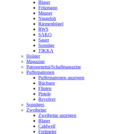
Blaser
Fritzmann
Mauser
Niggeloh
Riemenbügel
RWS
SAKO
Sauer
Sonstige
TIKKA
Holster
Magazine
Patronenetui/Schaftmagazine
Pufferpatronen
Pufferpatronen anzeigen
Büchsen
Flinten
Pistole
Revolver
Sonstiges
Zweibeine
Zweibeine anzeigen
Blaser
Caldwell
Fortmeier