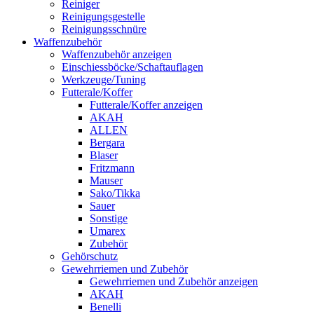
Reiniger
Reinigungsgestelle
Reinigungsschnüre
Waffenzubehör
Waffenzubehör anzeigen
Einschiessböcke/Schaftauflagen
Werkzeuge/Tuning
Futterale/Koffer
Futterale/Koffer anzeigen
AKAH
ALLEN
Bergara
Blaser
Fritzmann
Mauser
Sako/Tikka
Sauer
Sonstige
Umarex
Zubehör
Gehörschutz
Gewehrriemen und Zubehör
Gewehrriemen und Zubehör anzeigen
AKAH
Benelli