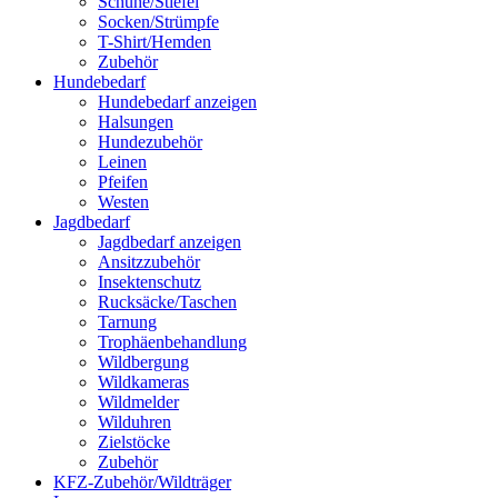
Schuhe/Stiefel
Socken/Strümpfe
T-Shirt/Hemden
Zubehör
Hundebedarf
Hundebedarf anzeigen
Halsungen
Hundezubehör
Leinen
Pfeifen
Westen
Jagdbedarf
Jagdbedarf anzeigen
Ansitzzubehör
Insektenschutz
Rucksäcke/Taschen
Tarnung
Trophäenbehandlung
Wildbergung
Wildkameras
Wildmelder
Wilduhren
Zielstöcke
Zubehör
KFZ-Zubehör/Wildträger