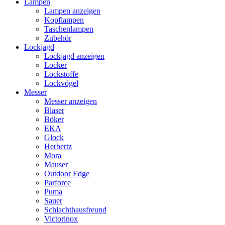
Lampen
Lampen anzeigen
Kopflampen
Taschenlampen
Zubehör
Lockjagd
Lockjagd anzeigen
Locker
Lockstoffe
Lockvögel
Messer
Messer anzeigen
Blaser
Böker
EKA
Glock
Herbertz
Mora
Mauser
Outdoor Edge
Parforce
Puma
Sauer
Schlachthausfreund
Victorinox