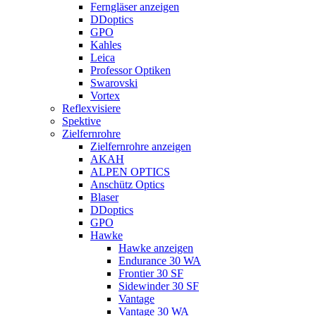
Ferngläser anzeigen
DDoptics
GPO
Kahles
Leica
Professor Optiken
Swarovski
Vortex
Reflexvisiere
Spektive
Zielfernrohre
Zielfernrohre anzeigen
AKAH
ALPEN OPTICS
Anschütz Optics
Blaser
DDoptics
GPO
Hawke
Hawke anzeigen
Endurance 30 WA
Frontier 30 SF
Sidewinder 30 SF
Vantage
Vantage 30 WA