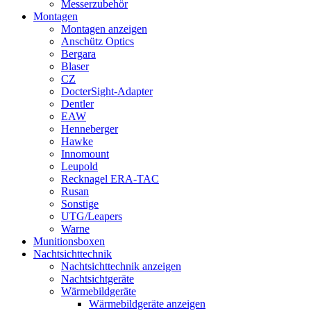
Messerzubehör
Montagen
Montagen anzeigen
Anschütz Optics
Bergara
Blaser
CZ
DocterSight-Adapter
Dentler
EAW
Henneberger
Hawke
Innomount
Leupold
Recknagel ERA-TAC
Rusan
Sonstige
UTG/Leapers
Warne
Munitionsboxen
Nachtsichttechnik
Nachtsichttechnik anzeigen
Nachtsichtgeräte
Wärmebildgeräte
Wärmebildgeräte anzeigen