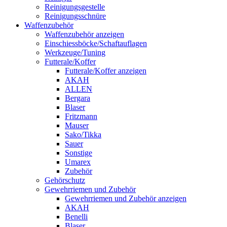
Reinigungsgestelle
Reinigungsschnüre
Waffenzubehör
Waffenzubehör anzeigen
Einschiessböcke/Schaftauflagen
Werkzeuge/Tuning
Futterale/Koffer
Futterale/Koffer anzeigen
AKAH
ALLEN
Bergara
Blaser
Fritzmann
Mauser
Sako/Tikka
Sauer
Sonstige
Umarex
Zubehör
Gehörschutz
Gewehrriemen und Zubehör
Gewehrriemen und Zubehör anzeigen
AKAH
Benelli
Blaser