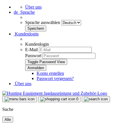
Über uns
de
Sprache
Sprache auswählen
Kundenlogin
Kundenlogin
E-Mail
Passwort
Toggle Password View
Konto erstellen
Passwort vergessen?
Über uns
0
Suche
Alle