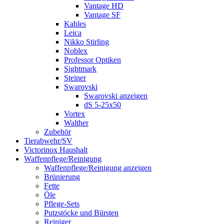
Vantage HD
Vantage SF
Kahles
Leica
Nikko Stirling
Noblex
Professor Optiken
Sightmark
Steiner
Swarovski
Swarovski anzeigen
dS 5-25x50
Vortex
Walther
Zubehör
Tierabwehr/SV
Victorinox Haushalt
Waffenpflege/Reinigung
Waffenpflege/Reinigung anzeigen
Brünierung
Fette
Öle
Pflege-Sets
Putzstöcke und Bürsten
Reiniger