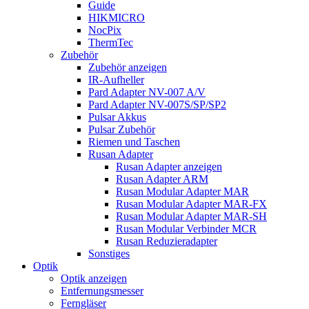
Guide
HIKMICRO
NocPix
ThermTec
Zubehör
Zubehör anzeigen
IR-Aufheller
Pard Adapter NV-007 A/V
Pard Adapter NV-007S/SP/SP2
Pulsar Akkus
Pulsar Zubehör
Riemen und Taschen
Rusan Adapter
Rusan Adapter anzeigen
Rusan Adapter ARM
Rusan Modular Adapter MAR
Rusan Modular Adapter MAR-FX
Rusan Modular Adapter MAR-SH
Rusan Modular Verbinder MCR
Rusan Reduzieradapter
Sonstiges
Optik
Optik anzeigen
Entfernungsmesser
Ferngläser