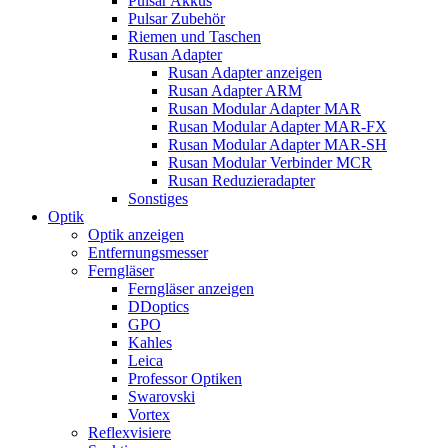
Pulsar Akkus
Pulsar Zubehör
Riemen und Taschen
Rusan Adapter
Rusan Adapter anzeigen
Rusan Adapter ARM
Rusan Modular Adapter MAR
Rusan Modular Adapter MAR-FX
Rusan Modular Adapter MAR-SH
Rusan Modular Verbinder MCR
Rusan Reduzieradapter
Sonstiges
Optik
Optik anzeigen
Entfernungsmesser
Ferngläser
Ferngläser anzeigen
DDoptics
GPO
Kahles
Leica
Professor Optiken
Swarovski
Vortex
Reflexvisiere