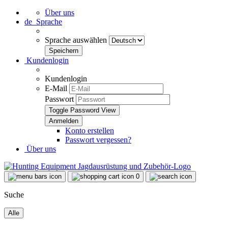
Über uns
de
Sprache
Sprache auswählen
Kundenlogin
Kundenlogin
E-Mail
Passwort
Toggle Password View
Konto erstellen
Passwort vergessen?
Über uns
0
Suche
Alle