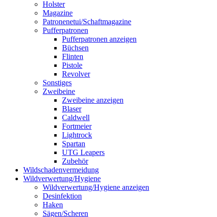
Holster
Magazine
Patronenetui/Schaftmagazine
Pufferpatronen
Pufferpatronen anzeigen
Büchsen
Flinten
Pistole
Revolver
Sonstiges
Zweibeine
Zweibeine anzeigen
Blaser
Caldwell
Fortmeier
Lightrock
Spartan
UTG Leapers
Zubehör
Wildschadenvermeidung
Wildverwertung/Hygiene
Wildverwertung/Hygiene anzeigen
Desinfektion
Haken
Sägen/Scheren