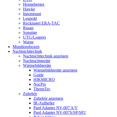
Henneberger
Hawke
Innomount
Leupold
Recknagel ERA-TAC
Rusan
Sonstige
UTG/Leapers
Warne
Munitionsboxen
Nachtsichttechnik
Nachtsichttechnik anzeigen
Nachtsichtgeräte
Wärmebildgeräte
Wärmebildgeräte anzeigen
Guide
HIKMICRO
NocPix
ThermTec
Zubehör
Zubehör anzeigen
IR-Aufheller
Pard Adapter NV-007 A/V
Pard Adapter NV-007S/SP/SP2