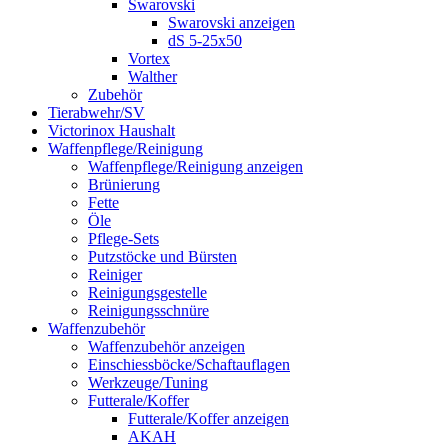
Swarovski
Swarovski anzeigen
dS 5-25x50
Vortex
Walther
Zubehör
Tierabwehr/SV
Victorinox Haushalt
Waffenpflege/Reinigung
Waffenpflege/Reinigung anzeigen
Brünierung
Fette
Öle
Pflege-Sets
Putzstöcke und Bürsten
Reiniger
Reinigungsgestelle
Reinigungsschnüre
Waffenzubehör
Waffenzubehör anzeigen
Einschiessböcke/Schaftauflagen
Werkzeuge/Tuning
Futterale/Koffer
Futterale/Koffer anzeigen
AKAH