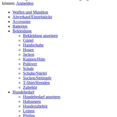
können.
Anmelden
Waffen und Munition
Abverkauf/Einzelstücke
Accessoire
Batterien
Bekleidung
Bekleidung anzeigen
Gürtel
Handschuhe
Hosen
Jacken
Kappen/Hüte
Pullover
Schals
Schuhe/Stiefel
Socken/Strümpfe
T-Shirt/Hemden
Zubehör
Hundebedarf
Hundebedarf anzeigen
Halsungen
Hundezubehör
Leinen
Pfeifen