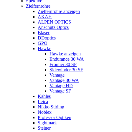
Spektive
Zielfernrohre
Zielfernrohre anzeigen
AKAH
ALPEN OPTICS
Anschütz Optics
Blaser
DDoptics
GPO
Hawke
Hawke anzeigen
Endurance 30 WA
Frontier 30 SF
Sidewinder 30 SF
Vantage
Vantage 30 WA
Vantage HD
Vantage SF
Kahles
Leica
Nikko Stirling
Noblex
Professor Optiken
Sightmark
Steiner