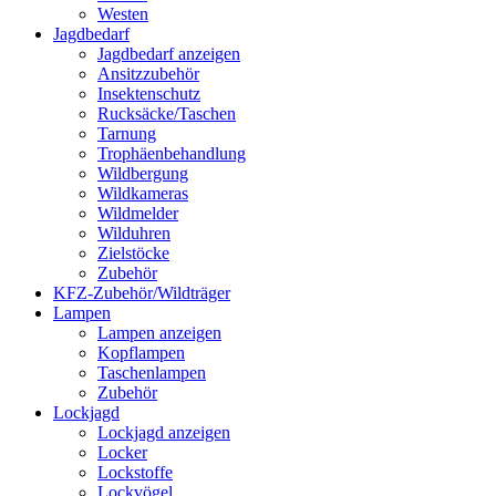
Westen
Jagdbedarf
Jagdbedarf anzeigen
Ansitzzubehör
Insektenschutz
Rucksäcke/Taschen
Tarnung
Trophäenbehandlung
Wildbergung
Wildkameras
Wildmelder
Wilduhren
Zielstöcke
Zubehör
KFZ-Zubehör/Wildträger
Lampen
Lampen anzeigen
Kopflampen
Taschenlampen
Zubehör
Lockjagd
Lockjagd anzeigen
Locker
Lockstoffe
Lockvögel