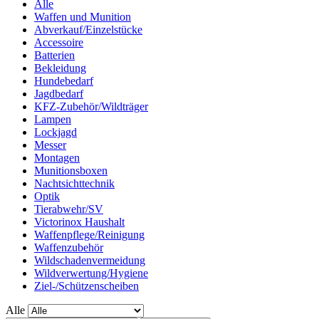
Alle
Waffen und Munition
Abverkauf/Einzelstücke
Accessoire
Batterien
Bekleidung
Hundebedarf
Jagdbedarf
KFZ-Zubehör/Wildträger
Lampen
Lockjagd
Messer
Montagen
Munitionsboxen
Nachtsichttechnik
Optik
Tierabwehr/SV
Victorinox Haushalt
Waffenpflege/Reinigung
Waffenzubehör
Wildschadenvermeidung
Wildverwertung/Hygiene
Ziel-/Schützenscheiben
Alle