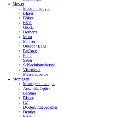
Messer
Messer anzeigen
Blaser
Böker
EKA
Glock
Herbertz
Mora
Mauser
Outdoor Edge
Parforce
Puma
Sauer
Schlachthausfreund
Victorinox
Messerzubehör
Montagen
Montagen anzeigen
Anschütz Optics
Bergara
Blaser
CZ
DocterSight-Adapter
Dentler
EAW