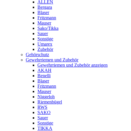
ALLEN
Bergara
Blaser
Fritzmann
Mauser
Sako/Tikka
Sauer
Sonstige
Umarex
Zubehör
Gehörschutz
Gewehrriemen und Zubehör
Gewehrriemen und Zubehör anzeigen
AKAH
Benelli
Blaser
Fritzmann
Mauser
Niggeloh
Riemenbügel
RWS
SAKO
Sauer
Sonstige
TIKKA